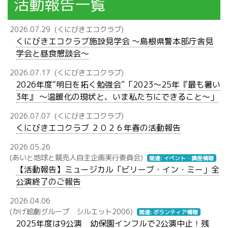
活動報告一覧
2026.07.29
(くにびきエコクラブ)
くにびきエコクラブ施設見学会 ～島根県警本部庁舎見
学会と昼食懇談会～
2026.07.17
(くにびきエコクラブ)
2026年度“明日を拓く勉強会”「2023～25年『最も暑い
3年』 ～温暖化の現状と、いま私たちにできること～」
2026.07.07
(くにびきエコクラブ)
くにびきエコクラブ ２０２６年春の活動報告
2026.05.26
(あいと地球と競売人自主企画実行委員会)
関連: イベント・講座情報
【活動報告】ミュージカル「ビリーブ・イン・ミー」全
公演終了のご報告
2026.04.06
(かげ絵劇グループ シルエット2006)
関連: ボランティア情報
2025年度は9公演 幼保園インフルで2公演中止！残