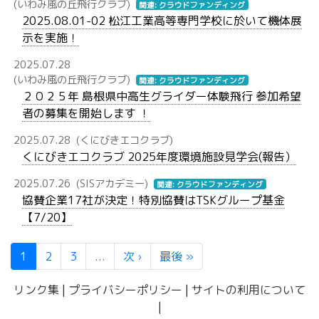
(いわみ風の丘飛行クラブ)
関連: クラウドファンディング
2025.08.01-02 松江工業高等専門学校に於いて機体展
示を実施！
2025.07.28
(いわみ風の丘飛行クラブ)
関連: クラウドファンディング
２０２５年 島根県中高生グライダー体験飛行 参加希望
者の募集を開始します ！
2025.07.28
(くにびきエコクラブ)
くにびきエコクラブ 2025年度環境施設見学会(報告）
2025.07.26
(SISアカデミー)
関連: クラウドファンディング
協賛企業17社が決定！特別協賛はTSKグループ基金
【7/20】
1
2
3
...
次 ›
最後 »
リンク集
|
プライバシーポリシー
|
サイトの利用について
|