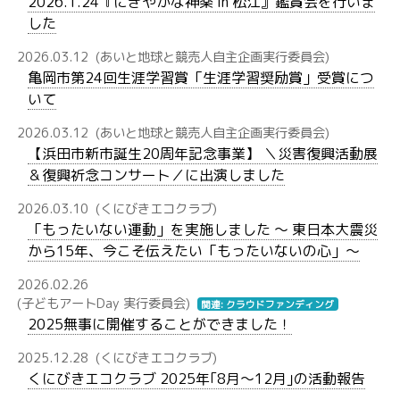
2026.1.24『にぎやかな神楽 in 松江』鑑賞会を行いま
した
2026.03.12
(あいと地球と競売人自主企画実行委員会)
亀岡市第24回生涯学習賞「生涯学習奨励賞」受賞につ
いて
2026.03.12
(あいと地球と競売人自主企画実行委員会)
【浜田市新市誕生20周年記念事業】 ＼災害復興活動展
＆復興祈念コンサート／に出演しました
2026.03.10
(くにびきエコクラブ)
「もったいない運動」を実施しました ～ 東日本大震災
から15年、今こそ伝えたい「もったいないの心」～
2026.02.26
(子どもアートDay 実行委員会)
関連: クラウドファンディング
2025無事に開催することができました！
2025.12.28
(くにびきエコクラブ)
くにびきエコクラブ 2025年｢8月〜12月｣の活動報告