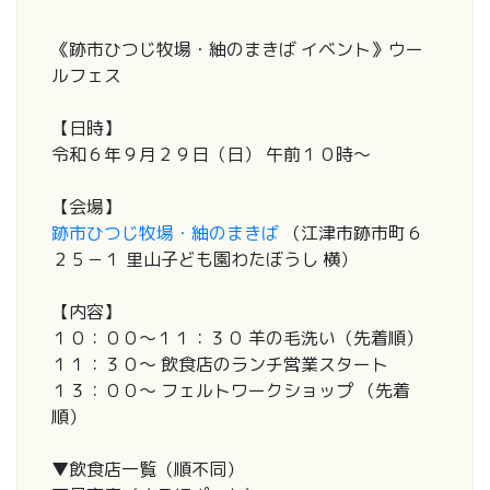
《跡市ひつじ牧場・紬のまきば イベント》ウー
ルフェス
【日時】
令和６年９月２９日（日） 午前１０時～
【会場】
跡市ひつじ牧場・紬のまきば
（江津市跡市町６
２５－１ 里山子ども園わたぼうし 横）
【内容】
１０：００～１１：３０ 羊の毛洗い（先着順）
１１：３０～ 飲食店のランチ営業スタート
１３：００～ フェルトワークショップ （先着
順）
▼飲食店一覧（順不同）