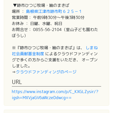
▼跡市ひつじ牧場・紬のまきば
場所 ：
島根県江津市跡市町６２５－１
営業時間： 午前9時30分～午後3時30分
お休み ： 日曜、水曜、祝日
お問合せ： 0855-56-2104（里山子ども園わた
ぼうし）
※『跡市ひつじ牧場・紬のまきば』は、
しまね
社会貢献基金制度
によるクラウドファンディン
グで多くの方からご支援をいただき、 オープン
しました。
⇒
クラウドファンディングのページ
URL
https://www.instagram.com/p/C_KXGLZysir/?
igsh=MXVjaGV6aWczeDdwcg==