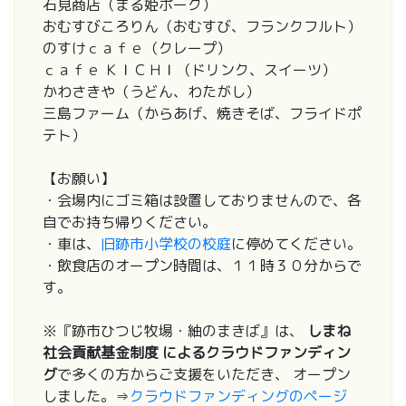
石見商店（まる姫ポーク）
おむすびころりん（おむすび、フランクフルト）
のすけｃａｆｅ（クレープ）
ｃａｆｅ ＫＩＣＨＩ（ドリンク、スイーツ）
かわさきや（うどん、わたがし）
三島ファーム（からあげ、焼きそば、フライドポ
テト）
【お願い】
・会場内にゴミ箱は設置しておりませんので、各
自でお持ち帰りください。
・車は、
旧跡市小学校の校庭
に停めてください。
・飲食店のオープン時間は、１１時３０分からで
す。
※『跡市ひつじ牧場・紬のまきば』は、
しまね
社会貢献基金制度 によるクラウドファンディン
グ
で多くの方からご支援をいただき、 オープン
しました。⇒
クラウドファンディングのページ