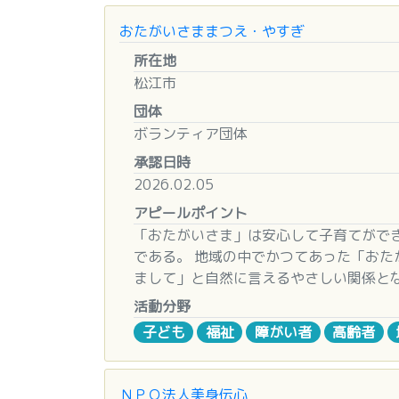
おたがいさままつえ・やすぎ
所在地
松江市
団体
ボランティア団体
承認日時
2026.02.05
アピールポイント
「おたがいさま」は安心して子育てがで
である。 地域の中でかつてあった「お
まして」と自然に言えるやさしい関係とな
援者登録数は４００人余り、年間活動時
活動分野
子ども
福祉
障がい者
高齢者
ＮＰＯ法人美身伝心