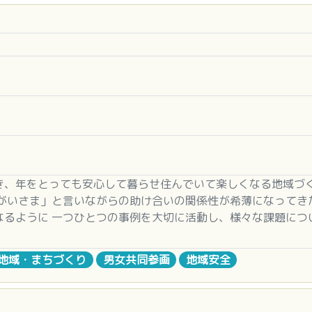
き、年をとっても安心して暮らせ住んでいて楽しくなる地域づ
たがいさま」と言いながらの助け合いの関係性が希薄になってき
るように 一つひとつの事例を大切に活動し、様々な課題につ
間は１万時間近くになっており地域から必要とされる存在にな
地域・まちづくり
男女共同参画
地域安全