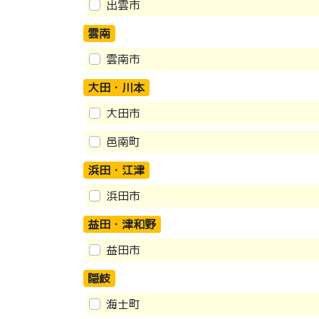
出雲市
雲南
雲南市
大田・川本
大田市
邑南町
浜田・江津
浜田市
益田・津和野
益田市
隠岐
海士町