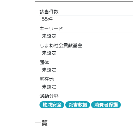
該当件数
55件
キーワード
未設定
しまね社会貢献基金
未設定
団体
未設定
所在地
未設定
活動分野
地域安全
災害救援
消費者保護
一覧