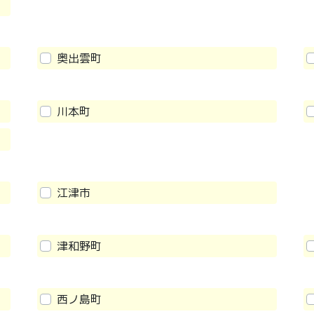
奥出雲町
川本町
江津市
津和野町
西ノ島町