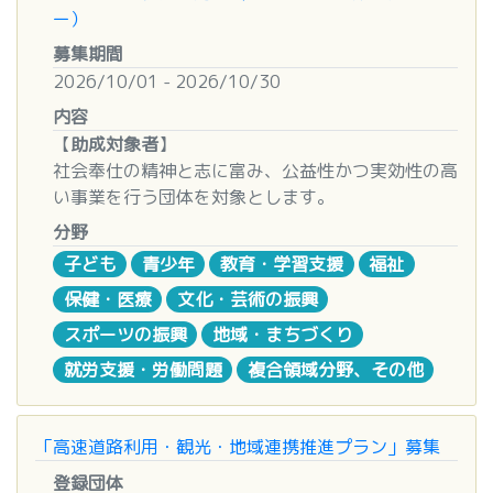
ー）
募集期間
2026/10/01 - 2026/10/30
内容
【
助成対象者
】
社会奉仕の精神と志に富み、公益性かつ実効性の高
い事業を行う団体を対象とします。
法人格の有無は問いませんが、規約・役員・経理な
分野
どをはじめとする内部管理体制が整備されており、
子ども
青少年
教育・学習支援
福祉
永続性のある非営利活動団体であることを原則とし
保健・医療
文化・芸術の振興
ます。
個人の場合は別途ご相談ください。
スポーツの振興
地域・まちづくり
就労支援・労働問題
複合領域分野、その他
【
助成対象事業
】
・労働意欲のある者に対する就労の支援を目
的とする事業
「高速道路利用・観光・地域連携推進プラン」募集
・児童または青少年の健全な育成を目的とす
登録団体
る事業