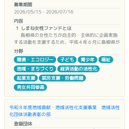
等の設立、あるいは法人等が既存事業と異なる新た
各賞
【福祉車両】400万円 ※車椅子等の昇降装置
（２）研究補助（国際交流を除く。）
募集期間
「まだ企画がぼんやりしていて、申請するかどうか
な個人事業を開業する場合は対象となり得ます。
【ドリーム賞】
を装備した、車両本体の消費税が非課税の車両
２０２６年９月２４日（木）１０時～１０月３０日
2026/05/15 - 2026/07/16
も迷っている…」
※大企業及びみなし大企業は対象外です。
●最優秀作品（1点） 50万円分のJTBトラベルギフ
【一般車両】250万円
（金）１５時
内容
ト
【物品購入】200万円
※事業者登録は７月１日（水）１０時から１０月２
そんな不安や疑問をお持ちの団体の皆さまに向け
１ しまね女性ファンドとは
（２）島根県内に居住していること、または、交付
●優秀作品（1点） 10万円分のJTBトラベルギフト
【施設工事】300万円
３日（金）１５時までです。
て、『申請書類の書き方説明 ＆ ざっくばらんな質
島根県の女性たちが自主的・主体的に企画実施
決定を受けた事業の補助事業期間完了日までに島根
【クリエイティブ賞】
【 その他 】200万円
１０月２３日・（金）１５時の時点で事業者登録手
問・相談会』をオンラインで開催いたします！
する活動を支援するため、平成４年６月に島根県が
県内に居住することを予定していること
●最優秀作品（1点） 50万円分のJTBトラベルギフ
※申請は1団体（法人）、1件（1種別、1事業所
続きが完了できていない場合、 申請できません。
私たちの役割は審査するだけでなく、皆さまの素晴
設立した公益信託。
ト
分）に限ります。
分野
らしい活動を一緒に形にしていくことですので、ぜ
・受託者 三菱ＵＦＪ信託銀行株式会社
２．補助事業の概要
●優秀作品（1点） 10万円分のJTBトラベルギフト
※より多くの団体に助成するため審査の結果、申請
（３）研究補助（国際交流）
環境・エコロジー
子ども
青少年
福祉
ひ「壁打ちの相手」としてお気軽にご活用くださ
・事務局（公益財団法人しまね女性センター）
（１）補助上限額：２００万円（下限なし）
※「JTB交流デザイナー」として認定証を進呈
金額を減額する場合があります。
２０２７年４月頃に「競輪とオートレースの補助事
い。
地域・まちづくり
経済活動の活性化

（２）補助率：補助対象経費の１／２以内
※あらかじめドリーム賞・クリエイティブ賞の選択
また、福祉向上のため極めて効果の大きいと
業」ホームページでお知らせし ます。
２ 対象団体
（３）補助対象経費：店舗等借入費、リース・レン
は不可
思われる場合はこの限りではありません。
起業支援
就労支援・労働問題
■ 開催概要
下記の条件すべてを満たすことが必要です。営
タル費、機械装置等費、店舗等改修費、広報費、外
（４）福祉機器（第１回募集）、医療機器、教育用
男女共同参画
日時
：
第1回
2026年6月 8日（月） 12:00 ～
利法人や行政機関は対象となりません。
注・委託費
提出物
2 助成の対象種別
機器の整備、公設工業試験研究所
13:30
・島根県の女性たちが中心となって活動してい
（４）補助事業期間：補助金交付決定日から令和９
●応募用紙（公式
ホームページ
よりダウンロード）
①【車両購入】
２０２６年９月３０日（水）１０時～１０月３０日
第2回
2026年6月 9日（火） 19:30 〜
る民間団体やグループ
年１月末日まで
※ファイル名は「代表者氏名_タイトル」にて提出
(福祉車両・一般車両)利用者送迎または移動、運搬
（金）１５時
令和８年度地域貢献・地域活性化支援事業 地域活性
21:00
・構成員は概ね１０名以上（特例あり※）で、
すること
に使われる
※事業者登録は７月１日（水）１０時から１０月２
化団体活動表彰の部
第3回
2026年6月10日（水）12:00 〜
その半数以上が女性であること
３．申請手続きについて
※内容を補足するための追加資料を提出することも
車両
の購入に対する助成(申請は1団体1台)
３日（金）１５時までです。
13:30
登録団体
・代表者が女性で、役員の半数以上が女性であ
（１）地域課題等の確認 → 市町村窓口
可、絵・イラスト、動画（目安3分以内）、Word、
福祉車両・一般車両ともに
車両本体価格（オプシ
１０月２３日（金）１５時の時点で事業者登録手続