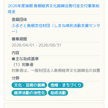
置場所）、現況写真
2026年度後期 島根経済文化振興会寄付金交付事業助
3.
対象事業の要件
【その他】見積書、企画書など
6. 必要書類
成金
エネルギーコスト高騰の影響を受けているこ
⑤当年度の事業計画書・活動予算書（または損益計
 詳細は
事務局ホームページ
にて最新様式をご確認
登録団体
と
算書に類するもの）
ください。
ふるさと島根定住財団（しまね県民活動支援センタ
現状よりエネルギーコスト削減に繋がる取組
⑥所轄庁提出済の直近3年間の事業報告書と決算書
ー）
（合理的に示すこと）
（活動計算書または損益計算書に類するもの、貸借
7. お問い合わせ・相談窓口
※新増設の場合は、炭素生産性向上に繋がるこ
対照表、財産目録の3点）

■支援機関（書類提出先）
募集期間
とを証明
⑦団体資料（案内書 or 紹介記事等）
  各地域の商工会議所、商工会、島根県商工会連合
2026/04/01 - 2026/08/31
事業継続に必要であること（取引確保・継続
⑧定款 or 会則等
会、島根県中小企業団体中央会、公益財団法人しま
内容
など緊急性がある）
⑨役員 or 構成員 名簿 ※見積書：購入単価1万円以
ね産業振興財団
■
主な助成基準
上の場合は必須。購入単価10万円以上の場合は、2

■事務局・コールセンター
（1）対象者
4.
対象設備
社以上の相見積りを提出してください。
  島根県飲食・商業・サービス業等エネルギーコス
対象者は、一般財団法人島根経済文化振興会の設置
ユーティリティ設備
ト削減対策緊急支援事業事務局
目的に賛同し、本県経済・文化の振興に資する事業
分野
生産設備
※カタログに複数物品の掲載がある場合は、該当
  電話番号：0120-021-866 （受付時間：9:00〜
を実施しようとする法人及び任意団体とする。な
※既存設備の一部更新も対象となる場合あり
箇所に印をつけて示してください。
17:00 土日祝日除く）
文化・芸術の振興
地域・まちづくり
お、理事長が寄付金交付事業を選定するために設け
（現状よりエネルギーコスト削減につながり、固定
※提出漏れなど、書類の不備があると審査の対象
経済活動の活性化
助成活動
る公益事業審査会（以下、「審査会」という。）が
資産として計上できる基幹部品やユニット更新）
外となります。
助成するにふさわしくないとする政治活動や宗教活
エネルギーマネジメントシステム（EMS）
※全書類１部（コピーでも可）をご送付くださ
動等を行う団体等を除く。
断熱塗装（遮熱塗装）
い。また可能な限り片面印刷でクリップ留めとして