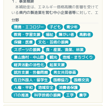
１．事業概要
「
助成金申請書
期間 ：
交付決定日から令和8年11月30日（事
」 「
車両リスト
」 「
物品購入リス
ム申請受付窓口」の会員登録・応募団体登録が完了
付けています。なるべく早い段階に事務局へご連絡
本補助金は、エネルギー価格高騰の影響を受けて
ト
情により12月25日まで延長可）
」 「
提出書類チェックリスト
」 はこちらからダ
している方は、そのまま応募フォームに進んでくだ
ください。
いる
県内の製造業を営む中小企業者等
に対して、エ
ウンロードしてください。
補助率：
基本は経費の1/2以内、特定の融資利
さい）。
ネルギーコスト削減に資する
設備導入等に要する経
入力前に「
用者は2/3以内
助成金申請書記入例
」「
車両本体価格見
※ 「助成プログラム申請窓口」及び「応募フォー
分野
費の一部を補助
することにより、県内製造業の経営
積書記載例
補助上限・下限：
」「
車両リスト記入例
200千円〜3,000千円
」 「
物品購入リ
ム」の使い方は、それぞれのサイトをご確認くださ
環境・エコロジー
子ども
青少年
基盤強化を支援することを目的としています。
スト記入例
※ 1事業者1回限り（条件により再申請可)
」を確認してください。
い
教育・学習支援
福祉
障がい者
高齢者
※ 郵送やメール添付での応募は受付対象外となり
2.
対象者（申請資格）
3 提出書類（必須）
4. 申請・公募期間
ます。必ず応募フォームからご応募ください
保健・医療
文化・芸術の振興
県内に主たる事業所を有する製造業の中小企
①「提出書類チェックシート」
 令和8年2月10日(火)～8月12日(水)の間に10回の
スポーツの振興
食・産業、漁業、林業
業者等
②「助成金申請書
公募が予定されています。
（Excelシートの書式変更禁
基金に関するお問い合せ
農山漁村・中山間
観光
地域・まちづくり
（中小企業者、事業協同組合、企業組合、協業
止）
 詳細と最新情報は事務局ホームページをご確認く
」
応募に関してのお問い合せは、以下のお問い合せフ
組合、商工組合又は
特定非営利活動法人
をいう。大
③「車両リスト」「物品購入リスト」（記入した場
ださい。
ォームからお問い合せください。
経済活動の活性化
起業支援
企業及びみなし大企業は除く。）
合）
お問い合せフォーム
就労支援・労働問題
男女共同参画
暴力団排除に関する誓約事項に該当しない者
④ 費用の根拠となるもの 【車両購入】見積書、カ
5. 申請方法・提出先
※ お問合せは、6月29日（月）12時まで受け付け
在日外国人・留学生
国際協力
国際交流
島根県税に未納の徴収金がない者
タログ（該当ページのみ）

提出先：
最寄りの支援機関（商工会議所、商工
します
同一事業で国・県の他の補助金交付を受けて
会、島根県商工会連合会、島根県中小企業団体中央
人権・平和
地域安全
消費者保護
いない者
【物品購入】見積書、カタログ（該当ページの
会、公益財団法人しまね産業振興財団）
ITの推進
科学技術の振興
工学
農学
令和８年２月以降、当補助金の交付決定を受
み）、見取り図（使用・設置場所を記載）

提出方法：
電子メール、郵送、持参いずれか可
けていない者（中止・廃止・取消を除く）
【施設工事】見積書、見取り図（工事前と後、設
     ※指定のExcel様式は電子メール併送が必須