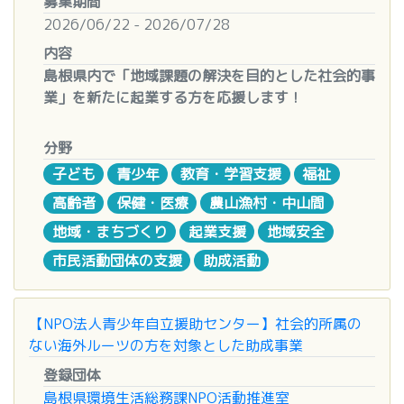
募集期間
てください。
県、山口県、徳島県、香川県、愛媛県、高知県
条件を満たさなくなった場合は、原則として補助金
2026/06/22 - 2026/07/28
募集内容
九州地方：福岡県、佐賀県、長崎県、熊本県、大
の交付を受けられない、もしくは補助金の交付決定
■添付書類のダウンロード
内容
テーマに沿ったワクワクする「新しい交流のアイデ
分県、宮崎県、鹿児島県、沖縄県
を取り消すものとします。
・添付書類がダウンロード等ができない場合は、お
島根県内で「地域課題の解決を目的とした社会的事
ア」
首都圏：埼玉県、千葉県、東京都、神奈川県
④ 緊急的な対応を必要とする事業
問い合わせフォームよりお問い合わせください。
業」を新たに起業する方を応援します！
【テーマ】
2027年度補助方針
、別添５を参照。
「ふるさと×交流」
【東日本エリア】
令和8（2026）年度下期 （2027
■注意事項
■第２回公募期間
：令和８年
６
月
２２
日（月）～
・ドリーム賞：こんな交流があったらワクワクする
年1月より公募予定）
※1・財団法人・社団法人とは、一般財団法人、一
分野
・郵送やメール添付での応募は受付対象外となりま
令和８年
７
月
２８
日（火）
１７
時
夢のあるアイデア（実現可能性は不問）
北海道・東北地方：北海道、青森県、岩手県、宮城
般社団法人、公益財団法人、公益社団法人を指しま
子ども
青少年
教育・学習支援
福祉
す。必ずオンライン申請フォームよりご応募くださ
島根県への移住者又は在住者で、地域の課題解決に
・クリエイティブ賞：おおよそ3年以内に実現可能
県、秋田県、山形県、福島県
す。
い。
高齢者
保健・医療
農山漁村・中山間
資する社会的事業（※）において、「社会性」「事
な「ワクワクするアイデア」
関東地方：茨城県、栃木県、群馬県、埼玉県、千葉
※2 特別の法律に基づいて設立された法人とは、日
助成プログラム申請受付窓口
業性」「必要性」「デジタル技術の活用」の観点を
※応募者自身のオリジナルで、著作権、意匠権、商
県、東京都、神奈川県
本赤十字社法等に基づく認可法人を指します。
地域・まちづくり
起業支援
地域安全
申請フォームの利用にあたり
もって起業する方に対して、その起業等に必要な経
標権、肖像権その他第三者の権利を侵害しない作品
中部地方：新潟県、富山県、石川県、福井県、山梨
※3 その他公共的な法人とは、普通地方公共団体、
市民活動団体の支援
助成活動
費の一部を補助する事業で、効果的な起業を促進
に限る
県、長野県、岐阜県、静岡県、愛知県
地方独立行政法人等を指します。
お問い合せ
し、地域課題の解決を通して地方創生を実現するこ
※各種法律、公序良俗に反する作品の応募は不可
※4 大学等研究機関とは、大学（短期大学を含
◯ 基金に関するお問い合せ
とを目的としています。
※応募作品に生成AI（人工知能）を使用した場合
4 応募の対象外
む）、大学共同利用機関法人、高等専門学校を指し
【NPO法人青少年自立援助センター】社会的所属の
応募に関してのお問い合せは、以下のお問い合せフ
は、使用した箇所や方法を明記すること
法人としての前年度決算または当年度予算の
ます。
ない海外ルーツの方を対象とした助成事業
ォームからお問い合せください。
「社会的事業（※）」とは以下の①から④をいいま
いずれかの年間収益（費用を差し引いた増減額で
※5 申請者は研究者本人（大学院生等の学生でない
お問い合せは8月18日（火）17:00まで受付いたし
登録団体
す
参加資格
はなく収入の合算）が2億円以上の団体
こと）とし、申請に当たっては所属長の了承が必要
ます。
島根県環境生活総務課NPO活動推進室
①中山間地域・離島の生活機能の確保に資するサー
個人またはグループ
直近3年以内（令和5（2023）年度上期～令
となります。