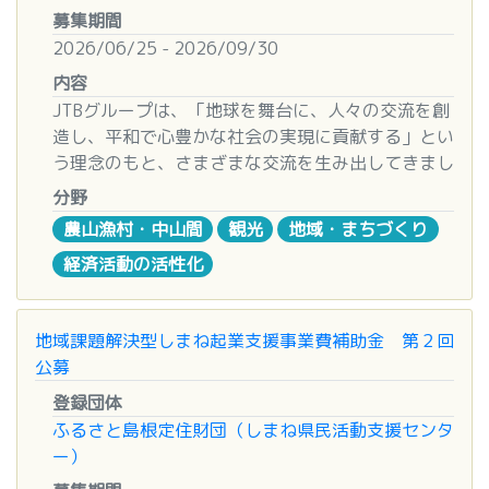
ールまたは郵送にて締切日必着
TEL 03-3511-2185（10：00～17：00 ※土、
人、特定非営利活動法人、認定特定非営利活動法
財団法人・社団法人※1、技術研究組合、特定非営
募集期間
その他の応募要件、支援内容等については、募集
日、祝日を除く）
人ほか）
利活動法人（NPO 法人）、特別の法律に基づいて
2026/06/25 - 2026/09/30
要項をご確認ください。
■お問い合わせ先
FAX 03-3511-2188
法人格のない任意団体は、当財団の理念に沿
設立された法人※2
〒262-0032
内容
う公益活動において3年以上の継続的な実績と、
なお、自転車・モーターサイクルの支援に金する事
応募情報
千葉県千葉市花見川区幕張町4-544-4 株式会社エ
JTBグループは、「地球を舞台に、人々の交流を創
これを証明する資料があり、且つ法人設立に向け
業については日本国内に法人格を有する企業、福祉
◯ 応募期間
イジス 内
造し、平和で心豊かな社会の実現に貢献する」とい
て定款原案作成など準備に着手し、今後2年以内
機器の整備に係る事業については社会福祉法人も対
2026年7月6日（月）〜8月19日（水）17:00まで
公益財団法人 齋藤茂昭記念財団 事務局宛
う理念のもと、さまざまな交流を生み出してきまし
に営利を目的としない法人としての設立登記が完
象とします。
TEL：043-386-9326 (直通) TEL：043-350-
た。その想いから生まれたのが、「JTB交流創造キ
了する予定の団体であれば対象
また、教育用機器の整備に係る事業については工
分野
◯ 応募方法
0888 (株式会社エイジス内)
ャンバス」です。
難病患者会
については、法人格の有無や活動
業・工科・科学技術高等学校を対象とします。
農山漁村・中山間
観光
地域・まちづくり
■オンライン応募の流れ
※月～金 10:00～16:00
今年のテーマは「ふるさと×交流」。
年数などは不問
② 公設工業試験研究所等
①募集要項をご確認ください。
※土日祝日・年末年始を除く
経済活動の活性化
生まれ育った場所だけでなく、思い入れのある地域
公設工業試験研究所等における機械設備拡充、新産
②添付書類をダウンロードし、必要事項を記入して
お問い合わせフォーム⇒
https://www.saito-
や何度も訪れる場所など、あなたにとっての「ふる
3 対象エリア
業の創出・人材育成、共同研
ください。
foundation.jp/contact/
さと」と交流をかけ合わせて、新しい価値や未来を
本店所在地が、西日本エリア（三重県・滋賀
究に金する事業については、その他公共的な法人
地域課題解決型しまね起業支援事業費補助金 第２回
※添付書類は、募集要項（7.応募手続き ③提出書
自由に描いてみませんか。ワクワクする交流のアイ
県・京都府以西）または首都圏に所在
※3を対象とします。
公募
類）にてご確認ください
デアをお待ちしています！
【西日本エリア】令和8（2026）年度上期 （2026
③ 研究補助
③下記「オンライン申請フォーム」ボタンよりリン
応募作品の中からドリーム賞、クリエイティブ賞を
年7月より公募）
大学等研究機関※4に所属し、当該組織の研究活動
登録団体
ク先に移動し、案内に沿って入力をお願いします。
選出し、ぞれぞれ賞品を贈呈します。
近畿地方：三重県、滋賀県、京都府、大阪府、兵
に実際に従事している者※5
ふるさと島根定住財団（しまね県民活動支援センタ
（1）各種必要事項を入力してください。
入賞者は「JTB交流デザイナー」として認定されま
庫県、奈良県、和歌山県
（注）補助金交付要望書を提出してから当該事業が
ー）
（2）添付書類は、記入したものをアップロードし
す。新たな交流を一緒に描いていきましょう！
中国・四国地方：鳥取県、島根県、岡山県、広島
完了するまでの間に所属機関の変更等により上記の