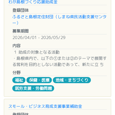
わが島根づくり応援助成金
（2）対象事業
ください。（ホチキスの使用は不可）
次の項目のいずれかに該当する島根県の経済・文化
登録団体
5.
補助額・補助率
※ご送付いただいた書類などの返却はできませ
の振興に資する事業で審査会が助成を認めた事業。
ふるさと島根定住財団（しまね県民活動支援センタ
補助率
：対象経費の1/2以内（小規模事業者
ん。
先駆的な取り組みにより、他のモデルとなるもの
ー）
は2/3以内）
前例にとらわれず、旧来の取り組みをより効果的
補助上限額
：750万円
4 受付期間
募集期間
に進化しようとするもの
補助下限額
：40万円
2026年7月1日～2026年8月15日（消印）
2026/04/01 - 2026/05/29
助成を行うことで、地域の活性化に資するもの
補助期間
：交付決定日～令和９年２月13日
内容
（3）助成金の額
（事前着手は令和８年４月10日以降）
5 注意事項
１ 助成の対象となる活動
一団体等あたりの助成金の額は、上限額を50万円
補助対象経費：
補助対象設備等の導入に要す
申請は1団体（法人）、1件（1種別、1事業所
・島根県内で、以下の①または②のテーマで展開す
（事業費の1／2以内）とし、予算の範囲内で決定
る経費（導入する設備等の稼働等に不可欠な経費
分）に限ります。
る営利を目的としない活動であって、新たに立 ち
する。ただし、助成金額に関し審査会が特に認めた
とする）
申請書受領後、電話または訪問等により別途
上げる又は拡充する活動。
場合はこの限りでない。
分野
書類の提出依頼や問い合わせをする場合がありま
①地域での生活を維持するための有償サービス活
（4）助成事業期間・回数
6.
公募締切・申請方法
す。
福祉
保健・医療
地域・まちづくり
動 （買い物支援、生活支援、移動支援等）
助成事業の実施期間は、原則として単年度とする。
公募締切
：
令和８年５月29日（金）17時必着
採否に係わる書類に不備があっても連絡いた
就労支援・労働問題
②日常生活や社会生活における孤独・孤立等の課
ただし、助成回数に関し審査会が特に認めた場合は
申請方法
：メール・郵送・持参のいずれか
しません。「提出書類チェックシート」をご確認
題を抱えた方を地域で支援する活動 （ひきこもり
毎年度の申請、審査、決定を経て、継続助成するこ
提出先
：島根県商工労働部産業振興課
のうえご送付ください。
状態にある方の居場所や就労の場づくり等）
とができる。
他団体へ同一の事業を併願申請している場合
スモール・ビジネス育成支援事業補助金
※政治活動又は宗教活動と考えられる活動は、対
■申込期間・方法
7.
提出書類
で、当財団・併願先ともに採択された場合はどち
象としない。
申し込みの受付期間
登録団体