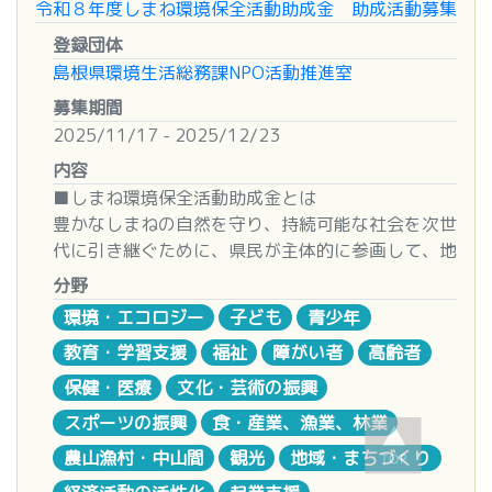
ただし、上記の団体であっても、次に該当する場合
令和８年度しまね環境保全活動助成金 助成活動募集
組む活動（事業）を応援するものです。
ち上げ など
究倫理委員会または同等の機関による承認を得るこ
は除きます。
なお、本助成は今回が最後の公募となります。
登録団体
とを条件といたします。なお研究倫理委員会等につ
・反社会的勢力及び反社会的勢力と密接な関係にあ
2.PC・モバイル端末購入支援部門
島根県環境生活総務課NPO活動推進室
いてご質問等ありましたら、ご相談ください。
る団体
＊ソフトバンク株式会社「チャリティスマイル」と
パソコンを利用して地域で活発な福祉活動に
＜主な調査研究の例＞
募集期間
・過去において法令等に違反する等の不正行為を行
は
取り組んでおり、台数を増やすことで、より高齢
・外国にルーツがある人々やコミュニティ、地域が
2025/11/17 - 2025/12/23
い、不正を行った年度の翌年度以降5年間を経過し
ソフトバンク株式会社の社会貢献活動として提供す
者や障害当事者に役立ち、活動の充実を図れるグ
抱える課題やニーズの調査・研究
ない団体
内容
るオプションサービスです。オプションサービスに
ループ
・外国にルーツがある人々を支援する団体が抱える
・監事を設置していない団体(定款等に監事の設置
■しまね環境保全活動助成金とは
加入した携帯電話利用者から毎月10円を、ソフト
1グループにつき、最高10万円を補助
課題や各団体が実践している支援手法の定量的また
規定がないものを含む)
豊かなしまねの自然を守り、持続可能な社会を次世
バンクが同額の10円をマッチングし、毎月20円を
30グループほどを予定
は定性的な調査・研究
２．生活困窮者、ひきこもり状態にある者及び生活
代に引き継ぐために、県民が主体的に参画して、地
頼れる家族がいない子どもたちを支援する団体へ寄
困窮家庭のこども等に対する支援に関する活動を行
域の環境保全に取り組む団体が行う活動を支援する
付する仕組みです。
【対象となる活動（例）】
分野
※
プログラム③と④の参考として、これまでの採択
う民間団体であり、原則として1年以上の活動実績
助成金です。
<https://www.softbank.jp/mobile/price_plan/options
地域の高齢者や障害当事者、生活困窮者、困
事業を本ページ最下段に掲載いたしました。ご覧く
環境・エコロジー
子ども
青少年
を有すること。
smile/>
難を抱えた人々へのパソコン指導サービス（在宅
ださい。
教育・学習支援
福祉
障がい者
高齢者
■募集期間 令和７年１１月４日（火）～１２月２
か施設かは問いません）
■助成の対象となる事業
３日（火）
■助成対象事業所・団体
障害当事者の社会参加や就労の場づくりの促
保健・医療
文化・芸術の振興
■助成対象団体
１．物価高騰の影響下において、より一層困難な状
・社会的養護施設等から自立に向けて歩む子どもた
進、またその活動の支援
○国内に拠点があり、生活困窮などのさまざまな困
スポーツの振興
食・産業、漁業、林業
況にある生活困窮者、ひきこもり状態にある者及び
■対象団体
ちのアフターケアに取り組んでいる退所児童等支援
要約筆記、字幕、音声等での情報保障
難の状況にある外国にルーツがある人々を支援する
生活困窮家庭のこども等に対して、電話・SNS相
農山漁村・中山間
観光
地域・まちづくり
NPO法人・公益法人・一般財団法人・一般社団法
事業所や虐待、貧困、家庭の機能不全など多様な困
オンラインでの学習支援や相談事業
活動を展開する非営利団体を対象とします。
談、住まいの確保等の支援、就労に向けた支援、食
人・法人格をもたない任意団体やグループ
難を抱えながらも十分に公的支援を受けることので
福祉情報の提供やネットワークづくりを通じ