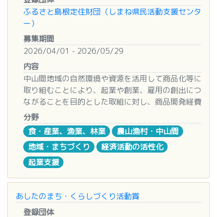
島根県公式ホームページ
よりご確認ください
らかをご辞退いただきます。（併願は可）
※他の機関・団体等から補助金又は助成金を交付
| 区分 | 事業の開始時期 | 申し込み受付期間 | 助成
ふるさと島根定住財団（しまね県民活動支援センタ
申請内容における虚偽の申告や申請団体によ
されている活動は、対象としない。
決定時期
ー）
8.
審査・採択
る不正の事実が判明した場合、助成決定を取消
２ 活動の期間
| 2026年度後期 | 2026年10月1日～2026年3月31
審査方法
：書面審査
し、助成金を返還していただきます。
募集期間
・原則、令和８年８月１日～令和１０年３月３１日
日 | 2026年8月31日まで | 2026年9月末
審査基準
：エネルギーコストの経営への影響
2026/04/01 - 2026/05/29
の２か年とする。
申し込み方法
度
6 申請書類の送付先
内容
ただし、令和８年８月１日～令和９年３月３１日
所定の申込書に必要な添付書類を付けて島根経済文
エネルギーコスト削減効果（新増設
〒103−0022 東京都中央区日本橋室町3丁目2番1
中山間地域の自然環境や資源を活用して商品化等に
までの１か年の活動も可とする。
化振興会事務局へ郵送又は持参する。
は投資効果）
号 日本橋室町三井タワー15階
取り組むことにより、起業や創業、雇用の創出につ
３ 助成金の金額
申込書は、島根経済文化振興会のホームページか
その他（取引の確保・継続等の面か
公益財団法人 洲崎福祉財団 事務局宛
ながることを目的とした取組に対し、商品開発経費
・対象経費総額の１０分の９以内とし、２７０万円
らダウンロードして使用する。
らの緊急性、パートナーシップ構築宣言の登録な
や商品化に必要な設備導入などに係る経費を助成し
を限度とする。
申し込みに必要な書類一覧
分野
ど）
その他
ます。
・単年度あたりの助成額は１８０万円を限度とす
申込書（助成金交付申請書）
加点措置
：パートナーシップ構築宣言登録企
個人情報の取り扱いについて
食・産業、漁業、林業
農山漁村・中山間
る。
申請団体概要（団体の会則、会員名簿、ＨＰ
業、県内事業者への発注
助成金の申請時に提供していただいた個人情
地域・まちづくり
経済活動の活性化
■補助対象者
４ 助成団体数
アドレスほか）
報は、選考手続に際し選考委員会等へ提供する
県内の中山間地域（島根県中山間地域活性化基本
・３団体まで
その他の添付書類（必要に応じて）
起業支援
9.
事前着手制度
他、
条例第２条に定める地域）に主たる事業所がある法
５ 助成対象となる経費
■申請等、助成金に関する書類データ
交付決定前に事業に着手（購入契約の締結等）を行
応募者へ確認事項や選考結果の連絡に利用しま
人、団体又は住所がある個人
・活動費
【事前にご覧ください】
うことができる制度。
す。
・施設整備費
寄付金交付事業 助成金募集要項（PDF：
あしたのまち・くらしづくり活動賞
令和8年4月10日以降の経費が対象。
助成が決定した場合は、当財団の助成先の公
■補助対象事業
６ 申請の流れ
60KB）
利用には事前相談が必要である等の条件があ
登録団体
表等に利用します。