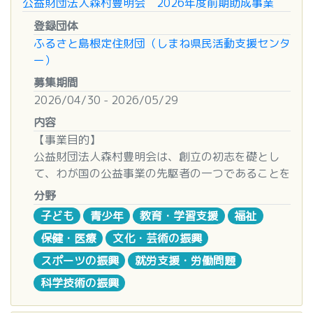
公益財団法人森村豊明会 2026年度前期助成事業
明な点は問い合わせを受け付ける
問も大歓迎です！
・対象経費の２／３を助成（１万円単位で上限
注）早めのご相談と書類作成等の着手をお願いしま
須） ・
【記入例】
せん。
支援額（副賞） |
登録団体
５０万円）
す。
１団体あたり１０万円
■ 事前のご確認事項（おすすめ）
ふるさと島根定住財団（しまね県民活動支援センタ
・「男女共同参画社会づくり」及び「働く女性
注）補助事業の詳細について、公募要領を必ずご確
③【施設工事】
（７）緊急的な対応を必要とする事業への支援
活動期間 |
現在、特設ページにて「公募説明会の録画動画」お
ー）
たちが活躍できる社会づくり」の普及・啓発活動
認ください。
施設の新設、増改築、補修等の
工事
に関す
別添５をご参照ください。
特に限定はない。継続的に取り組んでいる活動を対
よび「Q&A」を公開しています。
は、対象経費全額を助成（１万円単位で上限１０万
募集期間
る助成
象とする。
当日までに軽く目を通しておいていただくと、より
円）も選択できます。
４．お問い合わせ先（公募要領・申請書類等につい
(例：浴室の移乗リフト設置、階段の手すり交換、
■補助事業の実施期間
2026/04/30 - 2026/05/29
支援回数 |
理解が深まります。
て）
玄関のスロープ設置、作業所内のバリアフリー工事
２０２７年４月１日（福祉機器・福祉車両の整備
内容
１回
公募動画・Q&A掲載ページ：
https://minc-
５ 申込受付期間
〒６９０-０８８６ 松江市母衣町５５番地４ 島根県
等々)
〔第２回募集〕及び研究補助の国 際交流は交付決
【事業目的】
申請用紙 |
net.org/activity/kyumin-standard-25.html
令和８年５月１５日（金）から令和８年７月１
商工会館４階
総額500万円以上の大規模工事は対象外
定日）以降に事業を開始し、２０２８年３月３１日
公益財団法人森村豊明会は、創立の初志を礎とし
申請･･･
【応募用紙】様式1_地域活性化事業活動表
※必須ではありませんので、未視聴でも安心してご
５日（水） ※当日消印有効
島根県商工会連合会 経営支援課
までに完了するこ とを原則とします。
て、わが国の公益事業の先駆者の一つであることを
彰の部
留意事項①「Ⅱ．過去５年間の取り組み活
参加ください。
TEL：０８５２-６１-６１６１ FAX：０８５２-２
④【その他】
自覚し、教育、福祉、学術、文化、その他の公益事
動」の記入について、活動が新型コロナウイルス感
分野
６ 事業実施期間
６-５３５７
上記【車両購入】【物品購入】【施設工事】以外で
■留意事項
業を行うものに協賛、助成し、その発展に寄与する
染症拡大防止のために活動が出来なかった場合は、
【担当者よりメッセージ】
令和８年１０月１日（木）から令和９年３月３
子ども
青少年
教育・学習支援
福祉
障害児・者の福祉向上に資する助成
詳細については、HPでご確認ください。
事を目的とする。
その旨を記述ください。
休眠預金の申請は一見難しそうに見えますが、皆さ
１日（水）
５．申請をお考えの方はこちらをご確認ください
(例：Webやガイドブックの作成、相談支援システ
保健・医療
文化・芸術の振興
※お住まいの地域の地区本部へ申請書等をお送りく
まの「社会を良くしたい」という熱い想いを形にす
◇公募要領
［第２回公募］
ムの開発導入、当事者の生活実態調査等)
■お問い合わせ先
【助成対象者】
ださい。
るためのツールです。
スポーツの振興
就労支援・労働問題
７ パンフレットの配布場所
◇申請書類等
セミナーやイベント等の開催で定例化・シリーズ企
〒１０８－８２０６ 東京都港区港南一丁目２番７
社会奉仕の精神と志に富み、公益性かつ実効性の高
募集期間 |
当日は堅苦しい雰囲気ではなく、伴走支援の第一歩
島根県立男女共同参画センター「あすてら
「様式各種（Excel）」
こちらからダウンロードし
科学技術の振興
画・周年行事などは対象外
０号 品川シーズンテラス２５階
い事業を行う団体を対象とします。
令和８年５月７日（木）～９月３０日（水）
として、皆さまの「困った」に寄り添う時間にした
す」、県内各市町村男女共同参画担当課、
てください。
見積書を提出できない費用は、原則対象外
公益財団法人ＪＫＡ 補助事業部
法人格の有無は問いませんが、規約・役員・経理な
いと考えています。