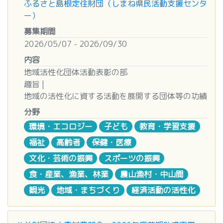
開催方法
： Zoomによるオンライン開催（事前申込
ふるさと島根定住財団（しまね県民活動支援センタ
ること
まず、起業予定地の市町村窓口（公募要領P１３、
パワーポイント資料（16:9／スライド3枚程度）等
ョン費用除く、値引き反映後、消費税込）のみ
助成
きが完了できていない場合、 申請できません。
不要
ー）
※初回申し込みの場合は、５名以上の団体で申
P１４参照）で起業内容について事前にご相談くだ
で自由に表現すること
対象(中古車含む)
対象
： 本事業への応募を検討している団体、申請
請可能です。
さい。
※Word、パワーポイントで作成する場合はpdfファ
自動車税（種別割）などの税金や手続き代行費、保
（５）検診車・診療車等の整備、新世紀未来創造プ
募集期間
書類の書き方に悩んでいる団体
※「働く女性が活躍できる社会づくり」に限
※相談にあたっては、事業概要・地域課題について
イルで提出すること（応募フォームにてアップロー
険、付属品(ETC、カーナビ等)は対象外
ロジェクト、福祉車両（第１回募集）、 就労支援
2026/05/07 - 2026/09/30
参加用URL
：
り、２名以上（役員の半数以上が女性）の団体で申
説明できるようご準備ください。
ド）
【車両リスト】
（提出必須） ・
【記入例】
機器・就労支援車両の整備、復興支援
内容
https://zoom.us/meeting/register/d9vfY50wQsOfwD
請可能です。
（可能な限り、申請書の（様式２）事業計画書
※アップロードリンクには50MBまでしかアップで
２０２６年９月３０日（水）１０時～１１月１３日
地域活性化団体活動表彰の部
b9msCug
「（２）申請事業の概要等２事業内容」を記入の
きないため、容量を超える場合は事務局まで要問合
②【物品購入】
（金）１５時
趣旨 |
３ 対象事業
上、市町村窓口へ持参ください。）
せ
施設で使用、設置する器具・備品等の
物品
の
※事業者登録は７月１日（水）１０時から１１月６
地域の活性化に資する活動を展開する団体等の功績
※入退出自由です。ご都合のよい回・お時間に、お
島根県の女性たちが自主的・主体的に企画実施
※なお、市町村窓口においては手続きに一定の期間
※動画の場合は、動画投稿サイト（YouTube等）に
購入（送料や取付等の工事代含む）に対する助成
日（金）１５時までです。
を表彰し、その取り組みを広く顕彰することで、地
気軽にご参加ください。
分野
する事業であり、かつ、一般に開放され地域への影
を要します。余裕をもってご相談ください。
限定公開設定のうえ、アップロードしURLを応募用
(例：農場の物置、スヌーズレン、医療的ケア器
１１月６日（金）１５時の時点で事業者登録手続き
域住民の意欲と誇りを高めるとともに、今後の継続
※入室時、お名前・メールアドレスの入力が必要で
響力が大きく、ネットワークの広がりが見込まれる
紙に記入すること
具、エアコン、ノートパソコン等々)
環境・エコロジー
子ども
教育・学習支援
が完了できていない場合、 申請できません。
的かつ発展的な活動を支援する。農業や地域社会の
す。
以下の５分野の活動。
（２）申請書類作成支援・提出先 → 商工会・商工
※追加の資料を提出する場合も、応募用紙は必ず提
パソコンについては、付属品を含め1台あたりの
福祉
高齢者
保健・医療
持続的な発展を促進し、地域全体の連携と活力向上
①魅力ある地域づくりの活動
会議所
出すること
上限金額は10万円、超過分は自己負担
（６）福祉機器、福祉車両の整備（第２回募集）
につなげることを趣旨とする。
■ 当日のプログラム（予定）
文化・芸術の振興
スポーツの振興
②男女共同参画社会づくりの活動
申請に必要な書類（公募要領P９参照）を起業予定
応募フォームはこちらから
単価1万円未満の消費物（例：インクカート
２０２７年５月２４日（月）１０時～６月１８日
対象団体 |
第1部
：申請書類の書き方説明（30分） 「これだ
③次代を担う人づくりの活動
地にある商工会または商工会議所（公募要領P１
食・産業、漁業、林業
リッジ、消毒用アルコール等）は対象外
農山漁村・中山間
（金）１５時
地域住民またはＪＡの組合員を構成員とする団体・
けは押さえたい」申請書、ロジックモデル、資金計
④水と緑豊かな環境づくりの活動
２、P１３参照）へ提出してください。
提出先・問合先
工事代を伴う事業の場合、本体代と工事代を
※事業者登録は２０２７年５月２４日（月）１０時
観光
地域・まちづくり
経済活動の活性化
非営利法人であり、5年以上の活動実績を有するも
画書のポイントを分かりやすく解説します。
⑤働く女性が活躍できる社会づくりの活動
※商工会、商工会議所等の支援機関にて起業におけ
JTB交流創造キャンバス事務局
比較し、本体代が大きい場合は【物品購入】で、
から６月１１日（金）１５時 までです。
のを対象とする。ただし、以下の団体は対象外とす
第2部
：質問・お悩み相談会（60分） 皆さまから
る相談、事業計画申請書の作成支援等を行っており
mail : jtb_ks_jimukyoku@jbx.jtb.jp
工事代が大きい場合は【施設工事】で申請
２０２７年６月１１日（金）１５時の時点で事業者
る。過去に当該事業で表彰を受けた団体自治会等不
の質問にその場でお答えします。チャットでのご質
４ 助成内容
ますのでご相談ください。
【物品購入リスト】
(
複数品目の場合、
提出必
登録手続きが完了できてい ない場合、申請できま