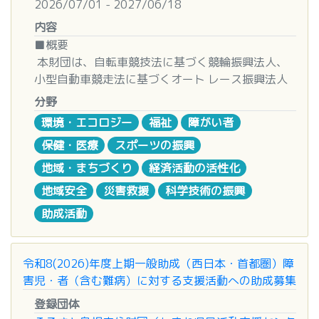
2026/07/01 - 2027/06/18
・農業者やその地域コミュニティの気候変動に対す
いう。）を原則とします。
い合わせ下さい。
るレジリエンス向上に資すること。
(2) 日本国内において実施する活動とします。
内容
Eメールでのデータ送信の際の留意事項：
・再生可能エネルギーの普及を通じて温室効果ガス
(3) 一般財団 / 社団法人、公益財団 / 社団法人、社
募集要領
■概要
・PDFに変換せず、エクセル、ワードのまま添付
排出削減に貢献すること。
会福祉法人、特定非営利活動法人（NPO法人） な
『高速道路利用・観光・地域連携推進プラン』募集
本財団は、自転車競技法に基づく競輪振興法人、
してください。（パスワード設定なし）
ただし、以下の内容を含むプロジェクトは支援対象
ど、非営利活動 ・公益事業を行う個人及び団体を
要領はこちらをクリックして下さい ⇒
募集要領
小型自動車競走法に基づくオート レース振興法人
・「ギガファイル便」やZIPファイルでの送信
外です。
対象とします。
(PDF)
として、競輪・オートレースの収益を広く社会に還
は、セキュリティー上、不可とします。
分野
・森林伐採等、環境破壊を伴うもの。
株式会社などの営利法人は申請できません。
※応募にあたり書籍「道がむすぶ観光地域づくりの
元し、競輪・オー トレースの持続的発展を通じ、
・マクロを含むOffice系アプリについても、同様
環境・エコロジー
福祉
障がい者
・開発実用化されていない技術の研究開発のみを目
(4) 前年度において、当財団の助成金交付対象とな
教科書」をご参照ください。
社会貢献を果たすため、地方自治体が施行する競
の理由で不可とします。
的とするもの。
った個人及び団体でないこととします。
詳しくはこちらをご覧ください(PDF)
保健・医療
スポーツの振興
輪・ オートレースの売上げの一部により、機械振
・太陽光パネルの購入、設置を主たる目的とするも
(5) 反社会的勢力、活動が政治、思想、宗教などの
興並びに公益事業振興に対する補助を行 います。
【送付先】
| 〒105－0001
地域・まちづくり
経済活動の活性化
の。
目的に偏る個人及び団体からの応募は受付けませ
応募様式
２０２７年度の補助事業にあたっては、機械・公益
東京都港区虎ノ門一丁目２番16号 虎ノ門浜崎ビル
地域安全
災害救援
科学技術の振興
＜支援対象の活動・プロジェクト例＞※以下はあく
ん。
応募用紙（様式1）
事業のそれぞれの分野において、 これまで取組ん
５階
までも一例です。
資金計画書（様式2）
助成活動
できた補助事業の成果・効果、また、以下の社会環
公益財団法人森村豊明会 事務局 宛
・自治体や企業と営農型太陽光発電を推進する仕組
Ⅲ．助成金の対象
企画書：計画の内容、趣旨等を明示すること。
境の変化や社会的 な要請等を踏まえ、「チャレン
TEL : (03)6268-8308
みを構築する。
(1) 助成の対象は、活動の実施にあたり直接的に必
Word又はExcelを使用して、図表･写真等を添付
ジ」「チェンジ」をキーワードに、さまざまな社会
FAX : (03)3501-7322
・農家が営農型太陽光発電の設置について学べる機
要とされる経費とします。
令和8(2026)年度上期一般助成（西日本・首都圏）障
のうえA4サイズの縦で、
的課 題を解決するための取組みを積極的に支援し
E-mail :
info@morimura-houmeikai.jp
会を創出する。
(2) 以下の経費は助成の対象外となります。
害児・者（含む難病）に対する支援活動への助成募集
20ページ以内にまとめて提出して下さい。（任
ます。
・営農型太陽光発電を検討している農家に対して設
○職員給与（ただし活動の為に直接雇い入れた者に
意様式）
･ ＳＤＧｓ（持続可能な開発目標）の推進 ･ ジェン
【
登録団体
問合せ
】
置プロセスをサポートする。
関する経費は、この限りではありません）
団体等の規約、運営規則等
ダー平等の実現に向けた取組み