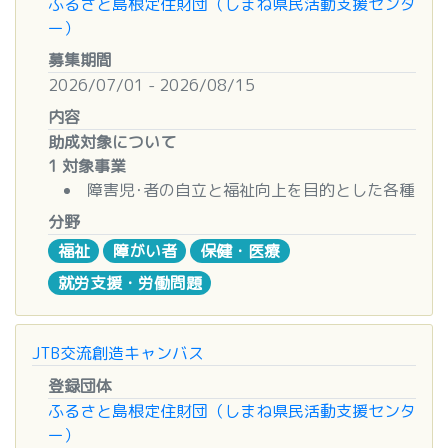
事前のご相談については、上記Eメール等で随時受
ふるさと島根定住財団（しまね県民活動支援センタ
・営農型太陽光発電を導入した農家を取材して、そ
○事務所や居宅等において恒常的な使用を目的とし
直近の決算書類（決算を迎えてない場合は、予算
･ カーボンニュートラルの実現に向けた取組み
け付けています。
ー）
の声を映像やSNSで広く発信する。
た備品の購入費用
書）
･ ＡＩによる技術革新をはじめとするＤＸ（デジタ
なるべく早い段階に事務局へご連絡ください。
募集期間
・中小企業が地域の営農型太陽光発電から電気を購
（パソコン、プリンター、コピー機などの汎用機
組織図、構成団体一覧表
ルトランスフォーメーション） による事業変革
2026/07/01 - 2026/08/15
入できる仕組みを構築する。
材）
様式のプリントアウトはこちらをクリックして下
･ 「人生１００年時代」に向けた社会全体での予
・自然共生型や地域貢献型の営農型太陽光発電施設
○施設の改修、補修と整備等
さい ⇒
応募様式(Excel)
応募様式(PDF)
内容
防・健康づくりの取組みの推進
の普及ガイドラインを作成する。
助成対象について
･ こども・若者の貧困やヤングケアラーの社会問題
■助成金
応募期間
1 対象事業
化への対応として「こどもの居 場所」づくりをは
●支援内容
Ⅰ．助成金額
令和8年8月3日（月）～令和8年11月2日（月）必
障害児･者の自立と福祉向上を目的とした各種
じめとする世代を超えた孤立
・助成額：1件あたり上限1,000万円（本年度助成
(1) 1件（1団体）あたりの上限額は100万円
着
活動
・孤独対策としての居場所の提供
分野
総額2,000万円）
(2) 助成金総額は400万円
※応募は、応募様式等を揃え、郵送又は宅急便にて
障害児･者に対する自助・自立の支援事業
･ 非常災害など国民の安全
福祉
障がい者
保健・医療
※申請内容によって、申請金額を査定させていた
受け付けます。メール、FAXによる応募は受け付け
採択後、2026年12月1日から申請事業を開始
・安心な生活に影響を及ぼす緊急事態の発生
だく可能性があります。
Ⅱ．助成金の交付
ておりません。
就労支援・労働問題
し、2027年5月31日までに終了する事業
･ ギャンブル等依存症対策基本法に則ったギャンブ
・単年度助成（将来、複数回、応募することは可能
(1) 助成金の交付：2027年1月
ル等依存症対策の実施
です）
(2) 助成金交付決定後、「助成金交付申請書」他必
■提出先・お問い合わせ先
2 対象団体
･ 第３次自転車活用推進計画（令和８年５月２９日
・助成対象団体数：2～3団体
JTB交流創造キャンバス
要書類提出後、銀行振込にて交付いたします。
〒102-0082 東京都千代田区一番町１３番地３号
営利を目的としない次の法人格を取得してい
閣議決定）に基づく取組みの推進
・助成対象期間：2026年11月～2027年10月
ラウンドクロス一番町ビル2階
る団体
登録団体
※事業・活動は既に開始されていても結構です
■申請受付期間
一般財団法人国土計画協会 高速道路課（担当 黒
（公益財団法人・公益社団法人、一般財団法人・
■補助の対象者
ふるさと島根定住財団（しまね県民活動支援センタ
が、助成金を充当できる対象経費は
2026年8月1日(土) ～ 2026年10月15日 (木) ※ メ
沼・林）
一般社団法人（非営利型に限る）、社会福祉法
①振興事業補助
ー）
助成対象期間に支出されたものに限ります。