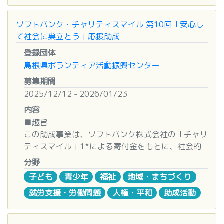
国内のある一定の地域に福祉活動の拠点を設
③中間支援・ネットワーク支援プログラム
■助成の対象となる団体
け、この支援金でより活動を広げたいというグル
外国にルーツがある人々を支援する団体の支援力向
次の要件を満たす団体とする。
ソフトバンク・チャリティスマイル 第10回「安心し
ープ
上や、つながりをつくる活動や、地域の関係機関間
１．社会福祉の振興に寄与する事業を行う、営利を
て社会に巣立とう」応援助成
より活動を広げるために物品等をそろえたい
における連携体制の整備・強化を図る取り組み
目的としない次の法人又は団体
というグループ
登録団体
＜主な支援活動の例＞
・社会福祉法人
1グループにつき、最高50万円
島根県ボランティア活動振興センター
・外国にルーツがある人々を支援する団体のネット
・医療法人
15グループほどを予定
ワーキング活動（全国または地域）
募集期間
・公益法人(公益社団法人又は公益財団法人)
・外国にルーツがある人々への支援手法の共有や学
2025/12/12 - 2026/01/23
・NPO法人(特定非営利活動法人)
【対象となる活動（例）】
び合いの場づくり（例：学習支援手法、出身国別の
・一般法人(法人税法上の非営利型法人の要件を満
内容
地域の高齢者や障害当事者、生活困窮者、困
支援方法、コミュニティ形成手法など）
たす[助成対象となる事業の実施期間中に移行する
■趣旨
難を抱えた人々の日常生活への支援や、さまざま
・外国にルーツがある人々を支援する人材育成や育
ものを含む※]一般社団法人又は一般財団法人)
この助成事業は、ソフトバンク株式会社の「チャリ
な福祉サービスの提供（在宅か施設かは問いませ
成ツール開発事業
※助成の正式決定は非営利型移行後
ティスマイル」1*による寄付金をもとに、社会的
ん）
・その他社会福祉の振興に寄与する事業を行う法
養護のもとで育ったり、虐待を受けたり、貧困や家
障害当事者の社会参加や就労の場づくりの促
分野
④調査研究プログラム
人・団体は、 次の要件を満たす必要があります。
庭の機能不全など多様な困難を抱えながらも十分に
進、またその活動の支援
国内に在住する外国ルーツの人々が抱えている、ま
子ども
青少年
福祉
地域・まちづくり
※理事を2人以上置いていること
公的支援を受けることができなかった子どもや若者
文化・芸術活動などを通じての、障害や年齢
たは直面している問題の明確化や課題解決の提言な
※役員会など意思決定を行うための組織につい
就労支援・労働問題
人権・平和
助成活動
たちにとっての頼れる存在や居場所等を作ること
の枠をこえた交流や相互理解に向けた活動
ど、支援活動の発展に寄与する調査研究
て、運営規約等に定めていること
で、社会的なつながりを得て孤立を防ぎ、安心して
福祉活動を通じての被災地の復旧・復興活動
※調査研究を実施する体制に大学の研究者などの学
社会に巣立ち暮らしていくことができるように取り
被災地の状況に即した、新たな福祉事業の立
識経験者を含めること、また調査研究に際しては研