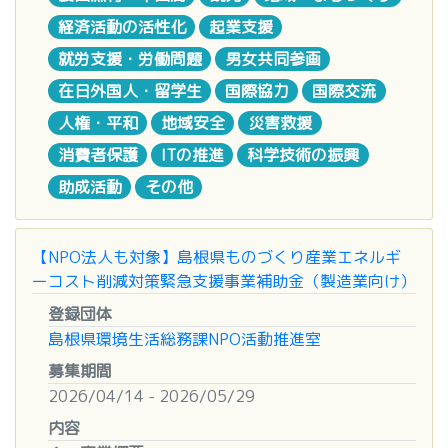
記入例を参照しながら、必要事項を記入してくださ
会）への出席をお願いします。
島根県内に主たる事業所を有し、飲食・商
助成金は、1団体あたり50万円（上限）。
経済活動の活性化
起業支援
い。
業・サービス業等を営んでいること
団体名や申請事業名等を当財団ホームページ
採択予定件数は12団体程度。
・添付書類についても
ホームページ
をご確認くださ
就労支援・労働問題
男女共同参画
に、また、福祉関係誌に掲載をします。
大企業及びみなし大企業に該当しないこと
※ 申請状況や申請内容によって、審査委員会にお
い。
在日外国人・留学生
国際協力
国際交流
申請事業終了後1ヶ月以内に「完了報告書」
エネルギー価格高騰の影響を受けていること
いて、助成金額や採択件数を調整させていただく場
※留意事項
と「収支報告書」等を提出していただきます。
島根県税の滞納がないこと
合があります
人権・平和
地域安全
災害救援
詳細については、
ホームページ
をご確認ください。
国や県の他の補助金との重複受給がないこと
消費者保護
ITの推進
科学技術の振興
申請について
令和8年2月以降に当該補助金を受けていない
支援対象事業・活動の期間
【送付先】
助成活動
その他
1 申請方法
こと
2026年9月1日から2027年8月31日までの間
〒105－0001
助成金申請書を当財団ホームページよりダウ
風俗営業等の規制対象事業者でないこと
東京都港区虎ノ門一丁目２番16号 虎ノ門浜崎ビル
ンロードして、次の書類と共に事務局宛、ご郵送
公序良俗に反する事業でないこと
応募期間
５階
【NPO法人も対象】島根県ものづくり産業エネルギ
ください。
商工会議所や商工会等の支援を受けているこ
2026年4月27日（月）～ 6月30日（火）17時まで
公益財団法人森村豊明会 事務局 宛
ーコスト削減対策緊急支援事業補助金（製造業向け）
申請内容等の事前のご相談については、随時受け
と
TEL : (03)6268-8308
付けています。遠慮なく事務局へメールでお問い
応募方法
登録団体
FAX : (03)3501-7322
3. 補助対象事業・経費等
合わせください。
サイトより「助成プログラム申請受付窓口」にアク
島根県環境生活総務課NPO活動推進室
E-mail : zai_sec.06@morimura-houmeikai.jp
対象 ：
なお、お問い合わせの前に「
エネルギーコスト削減に資する設備更
よくある質問
」
セスいただき、会員登録・応募団体登録を完了させ
募集期間
新や機器導入で、10万円以上（税抜き）のもの
を予めご参照ください。
たのちに、応募フォームにアクセスし申請内容を入
【問合せ先】
2026/04/14 - 2026/05/29
経費 ：
設備・機器の購入費、撤去・廃棄費用
力してください。添付書類は、応募フォームよりア
E-mail : zai_sec.06@morimura-houmeikai.jp
内容
2 申請書
など
ッ プロードしてください（すでに「助成プログラ
※事前のご相談については、Eメール等で随時受け