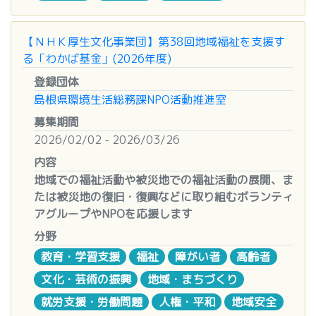
・その他(任意) 上記以外に、活動内容を補足する文
万円
書、実施記録等がある場合には添付してお送りくだ
④調査研究プログラム ２００万円
さい。
【ＮＨＫ厚生文化事業団】第38回地域福祉を支援す
※応募用紙、応募レポートはできるだけWord形式
る「わかば基金」(2026年度)
■助成プログラム
でお送りください。
登録団体
①生活等支援プログラム
島根県環境生活総務課NPO活動推進室
生活困窮や社会的孤立などの困難な状況にある外国
詳細については
こちら
をご確認ください。
にルーツがある人々を支援する活動
募集期間
＜主な支援活動の例＞
【お問い合わせ先・応募先】
2026/02/02 - 2026/03/26
・困窮する外国にルーツがある人々への生活相談
公益財団法人あしたの日本を創る協会
内容
・働く先を失った外国にルーツがある人への就労支
〒113-0033 東京都文京区本郷2-4-7 大成堂ビル4
地域での福祉活動や被災地での福祉活動の展開、ま
援
階
たは被災地の復旧・復興などに取り組むボランティ
・外国にルーツがある人々をとりまく労働環境を支
TEL 03－6240－0778
アグループやNPOを応援します
え改善するための活動
FAX 03－6240－0779
分野
・外国にルーツがある子どもへの学習支援や学習環
E-mail
prize@ashita.or.jp
■趣旨
境の整備
教育・学習支援
福祉
障がい者
高齢者
「わかば基金」は、地域に根ざした福祉活動を展開
・外国にルーツがある人々への医療ニーズ等への支
文化・芸術の振興
地域・まちづくり
しているNPOやボランティアグループが、
援
活動の幅を広げるための支援をしています。
就労支援・労働問題
人権・平和
地域安全
・生活に必要な情報などの翻訳、通訳の支援
福祉にとって厳しい時代が続く今だからこそ、「わ