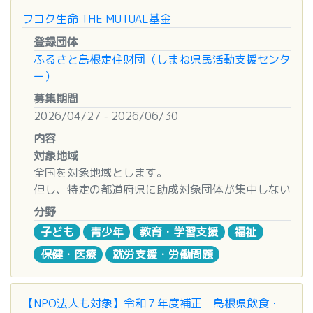
島根県女性活躍推進課、 県内各公立文化施設等
（注）申請に必要な様式はExcelシートで提供して
ただし、申請事業の遂行に不可欠な賃金・謝金につ
※「競輪とオートレースの補助事業」ホームページ
どをはじめとする内部管理体制が整備されており、
お問い合わせ
ランチタイムと夜の時間帯をご用意しておりますの
※助成申込書等の様式は、
ホームページ
からダ
フコク生命 THE MUTUAL基金
います。（Excel画面下部のタブで各種様式に対応
いては、上限10万円まで助成対象とする。
の『お問い合わせフォーム』からお問い合わせくだ
永続性のある非営利活動団体であることを原則とし
お住まいの地域の地区本部へお問い合わせくださ
で、ご都合に合わせてふらっとお立ち寄りくださ
ウンロードすることができます。
しています。）
さい。
登録団体
ます。
い。
い！
また、制度の説明や申込書類の書き方の説明動
【申請時に必要な様式】
3 助成金の交付
ふるさと島根定住財団（しまね県民活動支援センタ
個人の場合は別途ご相談ください。
地区本部 | 担当部署 | 電話番号
画・実施事業の一部紹介も
ホームページ
からご覧い
◆事業計画申請書（様式１）
交付期間は、2026年12月1日から2027年5月
ー）
くにびき地区本部 | ふれあい課 | 0852-55-3018
【本件に関するお問い合わせ】
ただけます。
◆事業計画書（様式２）
31日
【助成対象事業】
やすぎ地区本部 | 総務課 | 0854-22-3751
NPO法人青少年自立援助センター
募集期間
URL：
https://www.asuterasu-
（注）様式２「②事業内容」のページについては、
助成決定後、｢助成金決定に関する承諾書」、
〇労働意欲のある者に対する就労の支援を目的とす
雲南地区本部 | ふれあい課 | 0854-42-9053
通常枠事業担当 吉原・恒本
2026/04/27 - 2026/06/30
shimane.or.jp/swc/2283/
下記のWord版を使用されても結構です。
｢助成金請求書」、その他必要書類を提出、その
る事業
隠岐地区本部 | 企画総務課 | 08512-2-1131
📩 kyumin-standard-25@npo-ysc.jp
「様式２ ②事業内容（Word）」
内容
後銀行振込にて送金
〇児童または青少年の健全な育成を目的とする事業
隠岐どうぜん地区本部 | 企画総務課 | 08514-7-
８ 申し込み・問い合わせ先
◆事前確認書（様式３） ※商工会・商工会議所が
対象地域
〇教育・スポーツ等を通じて国民の心身の健全な発
8005
公益信託しまね女性ファンド事務局
作成します。
選考について
全国を対象地域とします。
達に寄与し、又は豊かな人間性を涵養することを目
出雲地区本部 | ふれあい福祉課 | 0853-21-6013
公益財団法人しまね女性センター （担当：事業
◆
様式４ 意見書（市町村作成用）
※市町村へお問
1 選考方法
但し、特定の都道府県に助成対象団体が集中しない
的とする事業
斐川地区本部 | 組織広報課 | 0853-73-9605
課 吉田）
い合わせください
採否については、外部有識者を中心とした選
よう、採択する団体の地域バランスを考慮して選考
分野
〇芸術及び文化の振興を目的とする事業
石見銀山地区本部 | 企画総務課 | 0854-82-1009
〒694-0064 大田市大田町大田イ236-4
申請書類につきましては、公募要領【第２回公募】
考委員会にて選考いたします。
を行います。
〇学術及び科学技術の振興を目的とする事業
島根おおち地区本部 | 企画総務部 | 0855-83-1801
子ども
青少年
教育・学習支援
福祉
TEL 0854-84-5514 FAX 0854-84-5589 E-
（P９参照）をご確認ください。
スケジュール（令和8（2026）年度上期）
※助成対象外の事業、経費については
ホームページ
いわみ中央地区本部 | ふれあい課 | 0855-22-0202
mail:
asu-11@asuterasu-shimane.or.jp
※ご提出の際には
保健・医療
就労支援・労働問題
申請書類チェックシート
で書類に
受付期間 ： 2026年7月1日～2026年8月15日（消
対象となる活動分野と事業例
をご確認ください。
西いわみ地区本部 | 総務ふれあい課 | 0856-22-
漏れがないかご確認ください。
印）
次のいずれかの活動分野に該当する事業を対象とし
1585
◇Q&A
選考期間 ： 2026年9月～10月
ます。なお、複数の活動分野に申請をすることはで
【助成内容】
本店 | ふれあい広報課 | 0852-67-7704
【NPO法人も対象】令和７年度補正 島根県飲食・
採否通知 ： 2026年11月
きません。
選考により決定した助成対象に対し、助成金・奨学