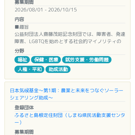
【
助成金額
】
募集期間
④その他本事業の趣旨（観光まちづくり、観光振
1案件原則300万円を限度とします。
2026/08/01 - 2026/10/15
興、地域への誘客促進、地域活性化、地域社会の発
内容
展と向上）にかなう事業
【
募集期間（後期）
】
■趣旨
2026年10月1日（木）から2026年10月30日
公益財団法人齋藤茂昭記念財団では、障害者、発達
応募対象者
（金）（当財団必着）
障害、LGBTQを始めとする社会的マイノリティの
①構成員又は出資者等の構成からみてふさわしいと
能力発揮とQOL※1（クオリティ・オブ・ライフ）
認められる公益的団体（協議会、商工会議所、商工
分野
【
自己負担割合等
】
の向上に関する活動に対する支援、並びに医薬の進
会等。なお、宿泊施設、飲食施設等旅行関連施設の
自己負担割合について定めはありませんが、申請者
福祉
保健・医療
就労支援・労働問題
歩、発展及びヘルスケアの邁進に関する活動に対す
事業者を構成員とする団体も含む。）（団体名義の
自身の負担もご考慮ください。
人権・平和
助成活動
る支援のため、以下のような事業に対して助成を行
金融機関口座を持っていること。）
また、事業計画段階で、相見積もりを取る等、申請
います。
②地方公共団体が出資する法人等（第三セクター
事業費用を抑えるよう工夫をお願いします。
・社会的マイノリティが社会で活躍できるよう、特
等）
日本気候基金〜第1期：農業と未来をつなぐソーラー
別な取り組みをしている、個人及び団体
③ＮＰＯ法に基づくＮＰＯ法人
【
応募方法
】
シェアリング助成〜
・社会的マイノリティのQOLに資する、前例のな
④公益財団法人、公益社団法人、一般財団法人、一
申請書類をダウンロードの上、記入例を参照
い挑戦的な取り組みや革新的な取り組みをしてい
般社団法人
登録団体
しながら、必要事項を記入してください。
る、個人及び団体
なお、応募の主体、及び構成員が暴力団その他反社
ふるさと島根定住財団（しまね県民活動支援センタ
申請書類フォーマットのダウンロードはこちらか
・社会的マイノリティに対し積極的に就労の機会を
会的活動を行う団体等は応募対象としません。
ー）
ら（今年度のフォーマットをご使用ください。）
与える活動をしている、個人及び団体
・
申請書フォーマットダウンロード
募集期間