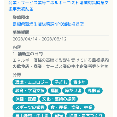
商業・サービス業等エネルギーコスト削減対策緊急支
６．過年度事業採択者をこちらをご覧ください
交付期間 ： 2026年12月1日～2027年5月31日
①
困窮家庭の子どもとその家族への支援
金を授与いたします。
援事業補助金
過年度事業採択者はこちらをご覧ください
事業例：子ども食堂、学習支援、フードパントリ
過去採択者一覧（現行制度）
令和５年度採択者一覧
2 選考のポイント
ー、体験活動の提供 等
登録団体
【助成金額】
|
令和６年度採択者一覧
|
令和７年度採択者一覧
障害児･者に対する自助・自立を支援する観点
②
虐待を受けた子どもや児童養護施設・里親家庭
島根県環境生活総務課NPO活動推進室
1案件原則300万円を限度とします。
から特に有効であると判断されるもの
の子ども（退所児を含む）への支援
募集期間
７．事業化報告書はこちらからダウンロードして
障害児･者への福祉事業に従事する方々の環境
事業例：虐待のアウトリーチ、親子が避難するため
【応募期間】
2026/04/14 - 2026/08/12
ください
の改善に役立つもの
のDVシェルター、退所・自立に向けた支援、退所
前期：2026年5月1日（金）から2026年5月29日
令和２年度～令和４年度採択者用
事業化報告書
内容
対象となる経費は、助成事業に「直接必要な
後の居場所支援、子どもシェルター 等
（金）（当財団必着）
（様式１６号）
1. 補助金の目的
経費」とし、経常的に発生する管理運営費（人件
③
医療的ケアが必要な子どもや重度の心身障がい
※締切日は厳守願います。締切日までに到着しなか
令和５年度採択者用
令和５年度用 事業化状況報告
エネルギー価格の高騰で影響を受けている
費、賃借料、光熱費ほか）は対象外
島根県内
児、難病の子どもやその家族への支援
った分は選考対象外となります。日時に余裕をもっ
書（様式１７号）
の飲食店・商業・サービス業の中小企業者等
を対象
事業例：医療的ケア児等のデイサービス・一時的居
てのご郵送およびメールをお願いします。
令和６年度採択者用
令和６年度用 事業化状況報告
3 選考結果
に、省エネルギーや省資源に資する設備の
導入や更
住支援・体験活動の提供、家族やきょうだい児（障
分野
※書類の到着確認依頼には応じません。
書（様式１７号）
新費用の一部を支援
選考結果（採否通知）は、全ての申請団体の
し、経営の安定化を図ることを
がいのある子の兄弟姉妹）への支援 等
※※後期：2026年10月1日（木）～2026年10月
環境・エコロジー
子ども
青少年
目的としています。
代表者宛に郵送にて通知いたします。
④
ヤングケアラーへの支援
30日（金）（当財団必着）
教育・学習支援
福祉
障がい者
高齢者
なお、採否の理由等に関する問い合わせには一切
事業例：ヤングケアラーに対する相談支援・学習支
応じられませんので予めご了承ください。
2. 対象者
援・就労支援・居場所支援、家庭への支援、ヤング
保健・医療
文化・芸術の振興
【応募方法】
以下の条件すべてを満たす中小企業者等（中小企業
ケアラーに関する調査・啓発活動 等
郵送とEメールの両方でお申し込みください。
スポーツの振興
食・産業、漁業、林業
4 助成決定後
者、事業協同組合、企業組合、協業組合、商工組合
・申請書類を
ホームページ
からダウンロードの上、
農山漁村・中山間
観光
地域・まちづくり
又は
特定非営利活動法人
助成金贈呈式（助成決定先とのリモート懇談
）が対象です。
助成金及び採択件数