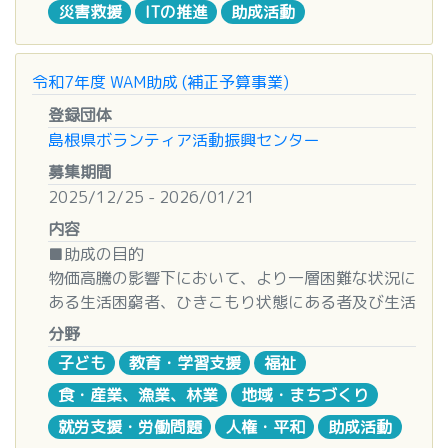
・外国にルーツがある人への居場所提供など孤立を
災害救援
ITの推進
助成活動
かば基金」は地域に芽吹いた活動をもっと応援して
防ぐ活動
いきます。
・困窮状態にある外国にルーツがある家庭への食糧
次の2つの方法で、活動を応援します。
や日用品配布を通じた支援
令和7年度 WAM助成 (補正予算事業)
多くのグループからの申し込みをお待ちしていま
※ただし配布を主な目的とした活動は対象になり
登録団体
す。
ません。相談支援や学習支援など他の支援活動と組
島根県ボランティア活動振興センター
なお、1つのグループからの両部門への申請は受け
み合わせた活動は対象になります。
付けませんのでご注意ください。
募集期間
その他に、対象とならないグループや事業、注意事
2025/12/25 - 2026/01/21
②共生促進プログラム
項がありますので、必ず募集要項をご確認くださ
外国にルーツがある人々の孤立を防ぎ、地域で安心
内容
い。
して暮らす、また地域を担う一員となる多文化共生
■助成の目的
社会を実現するための活動
物価高騰の影響下において、より一層困難な状況に
■支援対象（両部門共通）
＜主な支援活動の例＞
ある生活困窮者、ひきこもり状態にある者及び生活
地域に根ざした福祉活動を行っているグルー
・様々な国出身の外国にルーツがある人々を含む地
困窮家庭のこども等に対する支援活動を実施する民
分野
プ
域住民の交流や相互理解を促進する活動
間団体の取組みを支援することを目的とします。
任意のボランティアグループまたはNPO法人
子ども
教育・学習支援
福祉
・地域の団体（社会福祉協議会、自治会、ＰＴＡ
等）や民間企業などが連携し外国にルーツがある
食・産業、漁業、林業
地域・まちづくり
■助成総額
■支援内容・金額
人々を含む地域共生を促進する活動
約4億円
就労支援・労働問題
人権・平和
助成活動
1.支援金部門