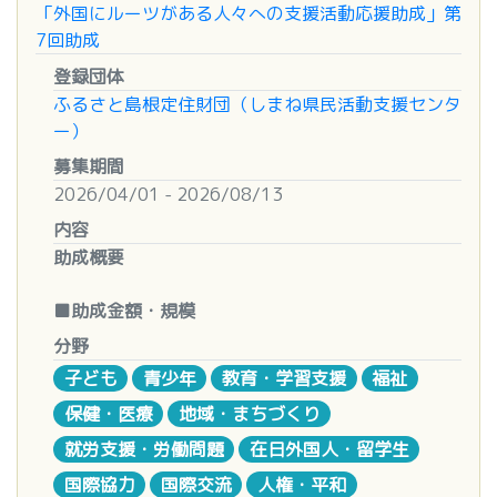
■補助期間
へ通知を行います。
「外国にルーツがある人々への支援活動応援助成」第
・活動範囲については、市区町村地域程度まで。
交付決定日より令和９年３月３１日まで
１０ お問い合わせ先
7回助成
社会福祉法人 島根県社会福祉協議会 地域福祉部地
【表彰・賞状等の贈呈(予定)】
登録団体
■募集期間
域福祉係 担当 松村
内閣総理大臣賞 1件(賞状、副賞20万円)
ふるさと島根定住財団（しまね県民活動支援センタ
令和８年４月１日（水）～令和８年５月２９日
電話：0852-32-5997 FAX：0852-32-5982
内閣官房長官賞 1件(賞状、副賞10万円)
ー）
（金）17:00
MAIL：chiiki@fukushi-shimane.or.jp
総務大臣賞 1件(賞状、副賞10万円)
募集期間
主催者賞 5件(賞状、副賞5万円)
2026/04/01 - 2026/08/13
■問い合わせ先
振興奨励賞 20件(賞状)
島根県地域振興部中山間地域・離島振興課スモー
内容
ル・ビジネス推進係
助成概要
【応募締切】
〒690-8501 松江市殿町１番地
令和8年7月1日(水)
電話0852-22-6449
■助成金額・規模
E-mail: chusankan-rito@pref.shimane.lg.jp
○助成総額は下記４つのプログラムの合計で約４,
【応募方法】
分野
３００万円を予定しています。
次の書類をEメールでご提出ください。
子ども
青少年
教育・学習支援
福祉
○１活動（事業）あたりの助成上限額は下記のとお
郵送、宅配便でのご提出も可能です。
保健・医療
地域・まちづくり
りです。
・応募用紙(
こちら
からダウンロードできます)
①生活等支援プログラム ３００万円
・応募レポート(2,000字程度)
就労支援・労働問題
在日外国人・留学生
②共生促進プログラム １００万円
・写真(5～6枚程度)
国際協力
国際交流
人権・平和
③中間支援・ネットワーク支援プログラム ２００