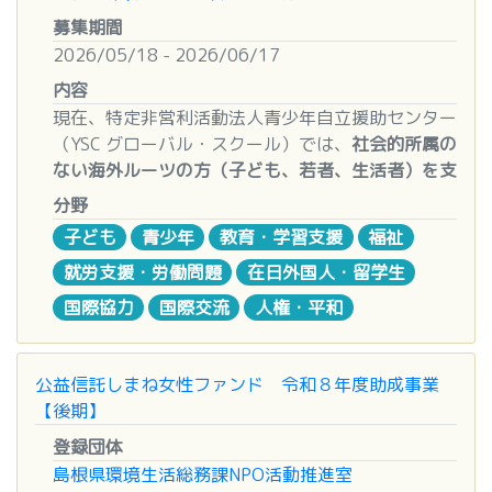
（パブリックリソース財団）
ビス②まちづくりや地域の活性化に資するサービス
※複数人によりグループで応募をする場合は、グル
和7（2025）年度下期）に当財団の助成を受け
募集期間
お問い合せフォーム
③教育や子育て環境の充実に資するサービス④高齢
ープ全員の同意を必要とする、また連絡等のため代
ている団体
■補助率・上限金額
2026/05/18 - 2026/06/17
者等の暮らしや福祉向上に資するサービス
表者を定めて応募すること
助成決定前に実施（発注）している事業
対象事業によって異なります。詳細については、
内容
■公募説明会（オンライン）
※18歳未満の方は全員、保護者の同意を必要とす
すでに定例化した、もしくはシリーズ企画や
2027年度補助方針に
てご確認ください。
現在、特定非営利活動法人青少年自立援助センター
・日時：2026年7月16日（木）12:00～13:00
１．補助事業対象者の主な要件
る
周年事業など
（YSC グローバル・スクール）では、
社会的所属の
・申し込みURL：
（１）補助事業の当該年度第１回公募開始日以降、
※応募者は募集要項に同意したものとみなす
申請事業の一部もしくは全部が日本国外で実
■受付期間
ない海外ルーツの方（子ども、若者、生活者）を支
https://forms.gle/XcP241p2pJZEFqwj9
交付決定を受けた事業の事業期間完了日までに、島
施される事業
（１）下記（２）から（７）を除くすべての補助事
援対象とした「休眠預金活用事業」の実行団体
を公
・申し込み締め切り：2026年7月15日（水）
分野
根県内において個人事業の開業届もしくは株式会
応募期間
同一年度における一般助成と継続助成の併願
業
募しております。
12:00
社、合同会社、合名会社、合資会社、企業組合、協
2026年6月25日（木）～9月30日（水） 17：
活動が政治、宗教、思想などの目的に偏る団
２０２６年７月１日（水）１０時～９月１１日
子ども
青少年
教育・学習支援
福祉
（
公募特設ページはこちら☞
https://minc-
※お申し込みいただいた方に、Zoom（予定）の
業組合、特定非営利活動法人等の設立を行い、その
00（日本時間）必着
体・事業
（金）１５時
就労支援・労働問題
在日外国人・留学生
net.org/activity/kyumin-standard-25.html
）
URLを後日送付いたします。
代表者となる者であること。
反社会的勢力および反社会的勢力と関係する
※事業者登録は７月１日（水）１０時から９月４日
※事業の内容は、添付のチラシもご参照いただけま
国際協力
国際交流
人権・平和
または、Society５.０関連業種等の付加価値の高い
審査期間
と認められる団体
（金）１５時までです。
すと幸いです。
産業分野での事業承継又は第二創業を実施する者で
2026年10月～12月
９月４日（金）１５時の時点で事業者登録手続きが
あること。
助成金について
完了できていない場合、申 請できません。
【申請書の作成ポイント＆お悩み相談会】
公益信託しまね女性ファンド 令和８年度助成事業
※本事業の当該年度第１回公募開始日令和８年４月
入賞者発表
1 助成金額
※施設の建築及び補修については、別途要望書類の
「関心はあるけれど、申請書類をどう書けばいいの
【後期】
１０日より前に既に設立されている法人、あるいは
2026年12月末頃 （ 入賞者のみにご連絡します。
半期予算5,000万円
郵送も必要となります。（要望 書類の必着期限・
か分からない…」
開業届出がなされている個人事業主は対象外です。
）
1件あたりの上限金額は以下の通りです。（下限金
９月１８日（金）１７時）
登録団体
「私たちの活動アイデア、今回の公募テーマに合っ
ただし、既存事業とは異なる新たな事業を行う法人
額はいずれも10万円）
島根県環境生活総務課NPO活動推進室
ているのかな？」