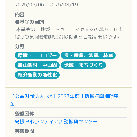
支援事業数及び支援金
・
実施計画書フォーマットダウンロード
2026/07/06 - 2026/08/19
※1 QOL とは、クオリティ・オブ・ライフの略称
①支援事業数は3件程度
申請書内容は簡潔に記入してください。（別紙参
内容
で、「生活の質」「人生の質」「生命の質」という
②支援金は、支援決定後令和11年度末までの計画
照は不可）
●基金の目的
意味で、いかに自分らしい生活をするかといった点
実現を条件として、1件あたり上限1,000万円
申請書に記入する連絡先（電話番号、Eメールア
本基金は、地域コミュニティや人々の暮らしにも
に着目し、その質を高めることです。
（精査した必要額を積算し必要な支援金額を明確に
ドレス）は常時連絡が取れるものにしてくださ
役立つ気候変動解決策の促進を目指すものです。
してください。1,000万円未満の申請も歓迎しま
い。連絡が取れない場合には、助成決定後でも無
本基金の第1期は、営農型太陽光発電の普及に資す
■助成プログラム概要
す。1年度の支援金上限額は500万円です）、
分野
効になる可能性があります。
る取り組みを支援することで、以下の実現を目指し
Ⅰ．対象活動
事業実施に必要不可欠なもの以外で、以下のような
「実施計画書」は６ページ以内に纏めてくださ
環境・エコロジー
食・産業、漁業、林業
ます。
(1) 社会的マイノリティ（障害者・発達障害・
経費は支援の対象となりません。
い。必要に応じて、追加資料にて詳細をご説明く
農山漁村・中山間
地域・まちづくり
・農業者および当該地域コミュニティの気候変動に
LGBTQ等）に対する経済的、精神的、社会的自立
・応募団体、及びその構成団体の人件費、事務所維
ださい。
対する耐久力・回復力（レジリエンス）の向上。
を支援する為の先進的、革新的な取り組み
持費等
経済活動の活性化
「申請書」、「実施計画書」は、添付書類ととも
・農業経営の安定化および地域経済の持続可能性の
(2) 社会的マイノリティの権利と尊厳に関する環境
・事業の主たる部分を応募団体以外の者に委託する
に、上記応募期間に当財団事務局宛て郵送してく
向上。
整備と啓発活動
等の経費
ださい。
・再生可能エネルギーの普及による温室効果ガス排
(3) 社会的マイノリティへの理解を広げる為の講演
・プラン実施年だけで終了する試験的な取り組み等
【公益財団法人JKA】2027年度「機械振興補助事
「申請書」及び「実施計画書」については、別途
出削減。
会、交流会、メールマガジン（冊子）等の活動
・プラン自体が単発的イベント等で構成されたもの
業」
Eメールにても送信してください。受付採番に使
・クーポン、金券等
用しますので、Eメールが届かない場合は、申請
登録団体
●支援対象
Ⅱ．助成の要件
・建物、施設等の建設費、維持費
未受領としますのでご留意ください。
島根県ボランティア活動振興センター
営農型太陽光発電の普及に資する、以下の両方を満
(1) 2027年1月1日以降に開始し、2027年12月末
・その他、資産となり得るものの取得費、維持費
なお、選考上必要な場合には、追加資料等の提出
募集期間
たす取り組みを対象とします。
日までに完了する活動及び事業（以下、「活動」と
※その他、支援金の対象については、下記までお問
をお願いすることがあります。