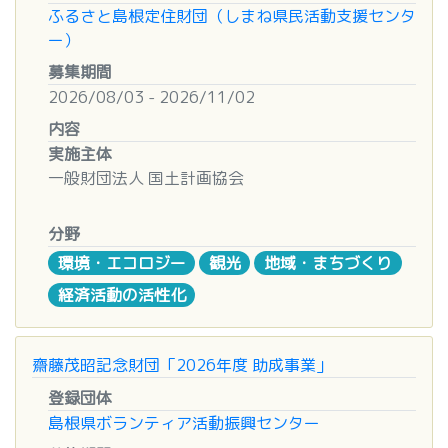
ふるさと島根定住財団（しまね県民活動支援センタ
・教育・スポーツ等を通じて国民の心身の健
ー）
全な発達に寄与し、又は豊かな人間性を涵養する
ことを目的とする事業
募集期間
・芸術及び文化の振興を目的とする事業
2026/08/03 - 2026/11/02
・学術及び科学技術の振興を目的とする事業
内容
ご注意
下記のような案件は対象外です。
実施主体
・公益性のない事業、営利を目的とする事業
一般財団法人 国土計画協会
・人件費、講師謝礼、管理費などの組織運営
経費
募集対象事業
分野
・すでに完了している事業
①高速道路と地域が相互に連携を図ることによっ
・政治、宗教、思想などの目的に偏る団体、
環境・エコロジー
観光
地域・まちづくり
て、高速道路の利用促進と地域活性化につながる等
事業
経済活動の活性化
の事業
・使途を定めない協賛金等
②高速道路のSA、PA、IC、スマートIC等を活用し
て、高速道路の利用者及び地域住民等の利便向上に
【
助成内容
】
齋藤茂昭記念財団「2026年度 助成事業」
つながる等の事業
選考により決定した助成対象に対し、助成金・奨学
③高速道路等の近隣における「道の駅」や観光施
登録団体
金を授与いたします。
設、地域資源を活用して、観光客および利用者サー
島根県ボランティア活動振興センター
ビスの向上を図る等の事業