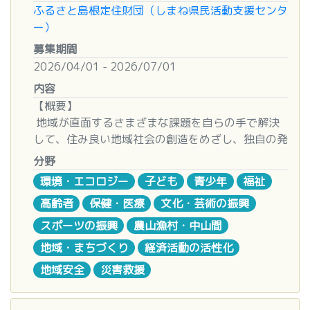
以下のいずれも満たす取組が対象です。
（１） 活動を行う所在地の市町村社協へ相談 企画
【申請に必要な資料】
るため、詳細を
島根県ホームページ
でご確認くだ
また、助成事業に関する事務手続、アンケートの
ふるさと島根定住財団（しまね県民活動支援センタ
中山間地域の自然環境や資源を活用して商品化等
書等（参考：様式第１号の２）を作成し、相談くだ
助成金交付申請書（Word：52KB）
さい。
実施、その他各種お知らせに利用します。
ー）
に取り組むことにより、雇用の創出等につながるこ
さい。
【助成事業実施後に利用する書類】
事前着手は補助金の交付決定を担保するもの
上記以外の目的で個人情報を利用することは
募集期間
とを目的とした取組であること。
（２）所定の申請書を作成し、提出 申請団体が以
寄付金交付事業実施報告書（Word：52KB）
ではありません。
ありません。
2026/04/01 - 2026/07/01
地域経済の振興に資する出口対策（外貨獲得、交
下①～③の書類を作成し、当該市町村社協へ提出く
助成金請求書（Word：50KB）
また、法令等の定める場合を除き、事前に本人の
流人口拡大、地産地消促進等）に創意工夫をこら
ださい。
お問合せ先
内容
10.
問い合わせ先
同意を得ることなく、個人情報を第三者に提供す
し、補助事業終了後も継続、発展が見込まれる取組
①「様式第 1 号 助成金交付申請書」 ②「様式第 1
一般財団法人島根経済文化振興会
【概要】
島根県商工労働部産業振興課
ることはありません。
であること。
号の２（または３） 活動計画書」 ③「様式第 1 号
TEL:0852-23-1034 FAX：0852-22-9219
地域が直面するさまざまな課題を自らの手で解決
島根県松江市殿町１番地（県庁本庁舎２階）
市町村が支援する取組であること【市町村補助型
の４ 活動予算書」
して、住み良い地域社会の創造をめざし、独自の発
電話： 0852-22-6647（8:30～12:00、13:00～
のみ】
７ 申請の受付期間
想により全国各地で活動に取り組んでいる地域活動
17:00 ※土日祝除く）
分野
・市町村社協の窓口へ令和８年５月２９日（金）
団体等の活動の経験や知恵などのストーリーをレポ
メール：
mono-ene@pref.shimane.lg.jp
環境・エコロジー
子ども
青少年
福祉
■補助対象経費
必着
ートとしてぜひお寄せください。
新商品（サービス）の開発費、販路開拓等に必要
８ 審査会
高齢者
保健・医療
文化・芸術の振興
な経費、商品化に必要な設備導入費など
審査会では、申請団体及び市町村社協によるプレゼ
【募集対象】
スポーツの振興
農山漁村・中山間
ンテーションによる審査を行っていただきま す。
・地域住民が自主的に結成し運営している地域活
地域・まちづくり
経済活動の活性化
■補助額
開催時期：令和８年７月中旬 詳細は受付期間終了
動団体、または、地域活動団体と積極的に連携して
１事業あたり事業費の２/３以内を補助
後、お知らせします。
地域安全
災害救援
地域づくりに取り組む企業、商店街、学校等。
(25万円から250万円まで)
９ 交付決定通知
・活動に2年以上取り組み、大きな成果をあげて活
審査会終了後、令和８年７月下旬までに申請団体
動している団体。