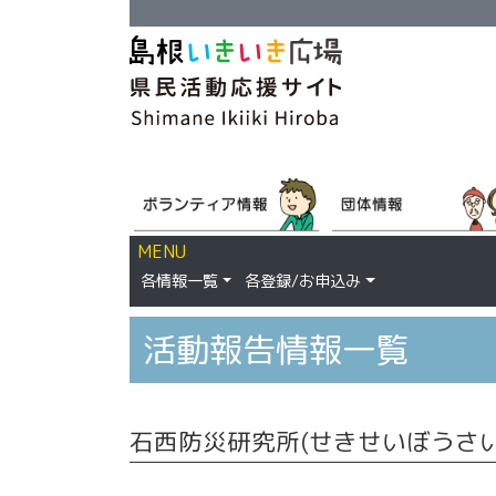
MENU
各情報一覧
各登録/お申込み
活動報告情報一覧
石西防災研究所(せきせいぼうさ