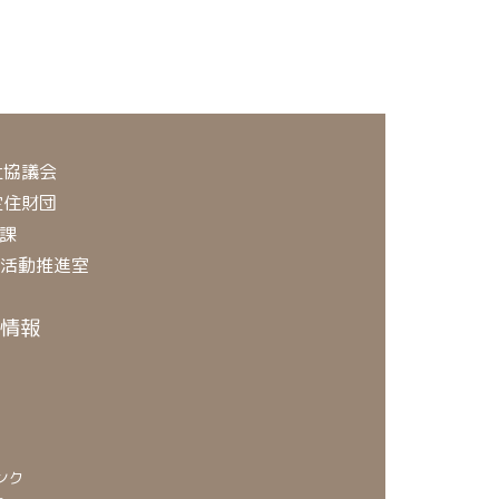
祉協議会
定住財団
課
O活動推進室
情報
ンク