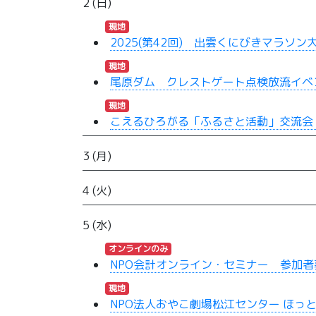
2 (日)
現地
2025(第42回) 出雲くにびきマラソン
現地
尾原ダム クレストゲート点検放流イベ
現地
こえるひろがる「ふるさと活動」交流会 2
3 (月)
4 (火)
5 (水)
オンラインのみ
NPO会計オンライン・セミナー 参加者
現地
NPO法人おやこ劇場松江センター ほっ