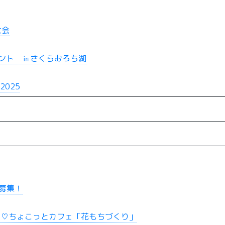
大会
ント ㏌さくらおろち湖
025
募集！
と♡ちょこっとカフェ「花もちづくり」