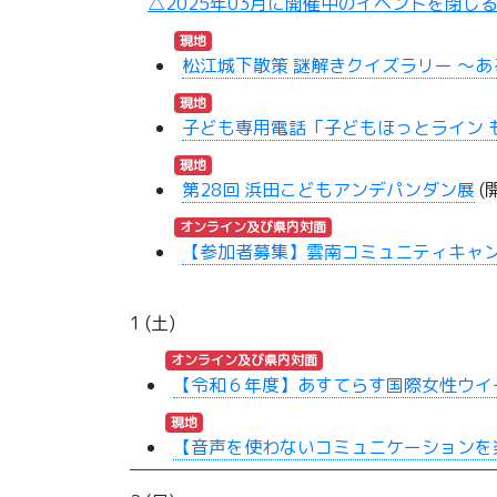
△2025年03月に開催中のイベントを閉じ
現地
松江城下散策 謎解きクイズラリー ～
現地
子ども専用電話「子どもほっとライン 
現地
第28回 浜田こどもアンデパンダン展
(開
オンライン及び県内対面
【参加者募集】雲南コミュニティキャンパス
1 (土)
オンライン及び県内対面
【令和６年度】あすてらす国際女性ウイーク
現地
【音声を使わないコミュニケーションを楽し