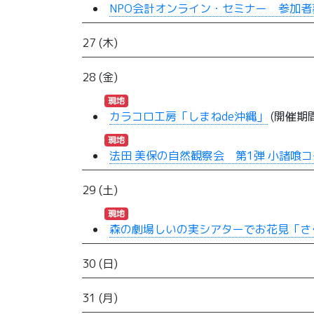
NPO会計オンライン・セミナー 参加者
27 (木)
28 (金)
現地
カラコロ工房「しまねde沖縄」
(開催期間:
現地
法田 美保の自然観察会 第1弾 小諸喰
29 (土)
現地
森の劇場しいの実シアターでお花見「さ
30 (日)
31 (月)