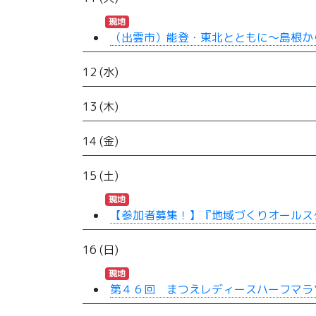
現地
（出雲市）能登・東北とともに～島根か
12 (水)
13 (木)
14 (金)
15 (土)
現地
【参加者募集！】『地域づくりオールスタ
16 (日)
現地
第４６回 まつえレディースハーフマラ