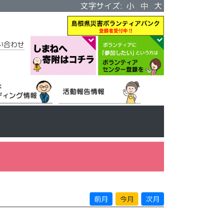
文字サイズ:
小
中
大
い合わせ
前月
今月
次月