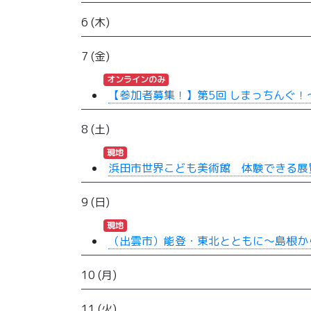
6 (木)
7 (金)
オンラインのみ
【参加者募集！】第5回 しまっちんぐ
8 (土)
現地
浜田市世界こども美術館 体験できる展
9 (日)
現地
（出雲市）能登・東北とともに～島根か
10 (月)
11 (火)