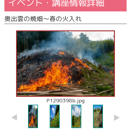
イベント・講座情報詳細
奥出雲の焼畑〜春の火入れ
P1930773b.jpg
28755146533_b.jpg
P1290398b.jpg
P1930754-2.jpg