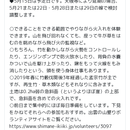
◆5月15日は予定日です。天候等により延期の場合、
5月21または22日・5月28日または29日の線で検討
調整します。
○できることをできる範囲でやりながら火入れを体験
できます。山を飛び回れなくても、座って牛が草をは
むのを眺めながら飛び火の監視など。
○もちろん、竹を動かしながら火勢をコントロールし
たり、エンジンポンプで防火放水したり、背負の水嚢
かついで山を駆け上がったり、鍬をもって火線をもみ
消したりという、頭を使う身体仕事もあります。
○2019年春に竹藪伐開後3年経過した孟宗竹が主で
すが、再生竹・草木類などもそれなりに含みます。
土地は0.2ha弱の急斜面（というよりほぼ崖）の上部
で、急斜面を含めての火入れです。
○前日まで集中的にほぼ毎日準備をしています。下見
をかねてそれらへの参加もおすすめ。出雲の山墾りボ
ランティアサイトをご覧ください。
https://www.shimane-ikiiki.jp/volunteers/3097