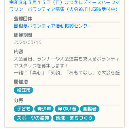
※７：４５に島根富士通より送迎バスあり
令和８年３月１５日（日）まつえレディースハーフマ
施設案内
ラソン ボランティア募集（大会参加も同時受付中）
■場所
登録団体
■登録手続
荒神谷史跡公園
島根県ボランティア活動振興センター
研修会終了後に配布する「ボランティア登録書」を
（出雲市斐川町神庭８７３−８）
ご提出いただくと登録完了です。
開催期間
※下記仮申込書だけでは登録になりません
2026/03/15
■対象
年齢問わず、どなたでも
内容
■応募方法
大会当日、ランナーや大会運営を支えるボランティ
「松江歴史館ボランティアスタッフ仮申込書」に必
■定員
アスタッフを募集します！
要事項をご記入の上、松江歴史館まで持参いただく
１０名
一緒に「真心」「笑顔」「おもてなし」で大会を盛
か、郵送かFAXかメールでお送りください。
り上げませんか？
開催地
■持ち物
個人・団体・企業でお申込みできます！
仮申込書はHPよりダウンロードしてください。メ
松江市
動きやすい服装（スタッフ用ビブス着用）
みなさまのご参加お待ちしております！！
ール・FAX・郵送でお送りすることも可能です。
分野
■その他
■日時
子ども
青少年
障がい者
高齢者
■募集期間
・事前連絡、保険加入有。
令和8年3月15日（日） 9:00～13:00
令和8年2月1日(日)～3月1日（日）
スポーツの振興
地域・まちづくり
・粗品あり。（ドリンク、博物館無料入館チケッ
※配置場所によって、それぞれの活動時間が異なり
ト、キッチンカークーポンなど）
ます。