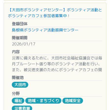
■日時
宍道湖水環境改善協議会事務局(松江市環境エネル
TEL（０８５３）２１-５４００
２０２６年１月２３日（金） １７：３０～２０：
【大田市ボランティアセンター】ボランティア活動と
ギー課内)
※土日もＯＫ♪（朝９時～夕６時まで）
３０
ボランティアカフェ参加者募集中！
〒690-0826
ゲスト：出雲ガイドさん
松江市学園南一丁目20-43
登録団体
TEL：0852-55-5271 FAX：0852-55-5497
島根県ボランティア活動振興センター
■場所
開催期間
発酵文化研究所（出雲市今市町１３７４）
2026/01/17
■対象
内容
高校生のみ先着２名
災害に備えるために、大田市社会福祉協議会では毎
月ブルーシート張り等のボランティア活動を行い、
■申込締切
また、被災地支援のためにボランティアカフェの開
２０２６年１月２０日（火）
催を行っています。
１月
は下記のとおり開催されま
開催地
すので、興味のある方はぜひご参加ください。見学
大田市
■その他
者の方も大歓迎です！
事前連絡、軽食あり
分野
〈ボランティア活動について〉
福祉
地域・まちづくり
地域安全
■お問い合わせ先
□活動日
災害救援
出雲市総合ボランティアセンター