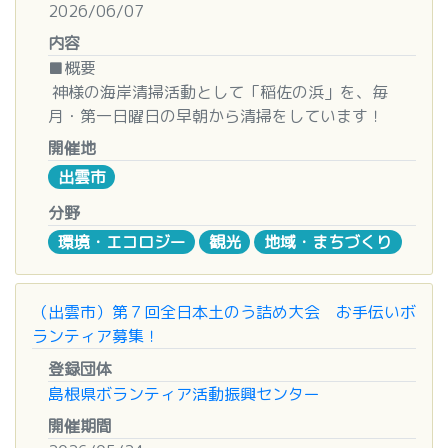
すが、大幅に増える状況になれば、大変申し訳あり
2026/06/07
ませんが調整をさせていただくこともあります。ご
内容
了承ください。多くのボランティアの皆様と一緒に
■概要
なって食品を段ボール箱に詰め、メッセージを添え
神様の海岸清掃活動として「稲佐の浜」を、毎
てご家庭に届けましょう。
月・第一日曜日の早朝から清掃をしています！
一人でも多くの方のご協力が必要です。是非、ご
なお、参加者同士の距離の確保が難しい事も想定さ
開催地
参加くださいませ。
れます。当日は、マスク着用でお出かけ下さい。ま
出雲市
☆お子様のご参加大歓迎です！ 必ず大人の付き添
た、熱・頭痛・咳・喉の痛みのある方及び濃厚接触
いの元、ご参加ください。
分野
者の方は参加をご遠慮下さい。
環境・エコロジー
観光
地域・まちづくり
皆様方のご理解とご協力を頂きます様お願いいたし
■次回日程
ます。
2026年6月7(日)
時間 6:15集合 6:30開始 8:00終了
（出雲市）第７回全日本土のう詰め大会 お手伝いボ
※上履き・水分の準備をしてお出かけ下さい。
（原則毎月第一日曜日に開催します。詳細につい
ランティア募集！
てはFacebookにてご確認ください）
■期日・会場
登録団体
① 事 前 作 業 ７月 ３日(金)１０:００〜１２：３０
島根県ボランティア活動振興センター
■集合場所
高齢者住宅 ふらここ １F
開催期間
集合場所 きずき海浜公園の看板がある一つ北側の
② 第１パッキング ７月 ６日(月)１０:００〜１２：