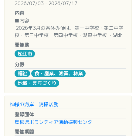
TEL（０８５３）２１-５４００
2026/07/03 - 2026/07/17
※土日もＯＫ♪（朝９時～夕６時まで）
内容
■内容
2026年3月の春休み便は、第一中学校・第二中学
校・第三中学校・第四中学校・湖東中学校 ・湖北
中学校・八雲中学校・湖南中学校・東出雲中学校・
開催地
古志原小学校・津田小学校・城北小学校 ・中央小
松江市
学校・雑賀小学校・法吉小学校・忌部小学校・乃木
小学校・持田小学校・生馬小学校・ 意東小学校・
分野
大野小学校・大庭小学校・竹矢小学校・川津小学
福祉
食・産業、漁業、林業
校・母衣小学校・朝酌小学校・ 内中原小学校・揖
地域・まちづくり
屋小学校・出雲郷小学校の就学援助世帯652世帯へ
食品をお届けしました。
神様の海岸 清掃活動
夏休み支援に向けてのパッキング日程を下記の通り
登録団体
お知らせいたします。みなさまのご協力をお願いい
島根県ボランティア活動振興センター
たします。
参加申し込みの人数制限については行わない予定で
開催期間