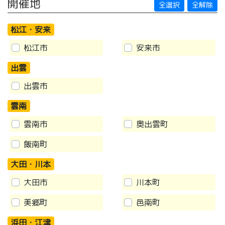
開催地
全選択
全解除
松江・安来
松江市
安来市
出雲
出雲市
雲南
雲南市
奥出雲町
飯南町
大田・川本
大田市
川本町
美郷町
邑南町
浜田・江津