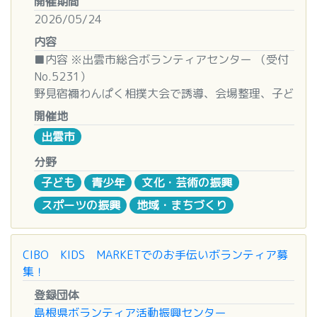
開催期間
■人数
2026/05/24
■留意事項
■お問い合わせ先
１０名
内容
・参加に事前連絡は不要です。ただし、ご不明点
特定非営利活動法人フードバンクしまね「あったか
がある場合、１０名以上など団体等で多くの方が参
■内容 ※出雲市総合ボランティアセンター （受付
元気便」事務局
■締め切り
加される場合等は、下記お問合せ先までご連絡くだ
No.5231）
〒690-0017 松江市西津田３－５－１６ 地域つな
５月２２日（金）
さい。
野見宿禰わんぱく相撲大会で誘導、会場整理、子ど
がりセンター内
・中止等の連絡はFacebookで行っていますので、
ものお世話の補助をしてくださるボランティアの方
TEL：0852-67-7350／FAX：0852-67-7351
■その他
開催地
詳細についてはFacebookでご確認ください。
を募集しています！
E-mail:attakagenkibin@gmail.com
・事前連絡あり。
出雲市
・初心者の方には、初めのところで若干のオリエ
・動きやすい服装でお願いいたします。昼食・飲み
ンテーション（ゴミ拾いの仕方や活動説明等）を行
■活動日時
分野
物は各自でご準備ください。
います。
令和８年５月２４日（日） ７：４５～１７：００
子ども
青少年
文化・芸術の振興
頃
■お問い合わせ先
スポーツの振興
地域・まちづくり
■お問い合わせ先
※午前、午後でもOK！
出雲市総合ボランティアセンター
イベント主催者：安部 紀江
島根県出雲市松寄下町７０３－１
TEL：090-5697-3910
■活動場所
TEL（０８５３）２１-５４００
CIBO KIDS MARKETでのお手伝いボランティア募
神苑相撲場（出雲大社）
※土日もＯＫ♪（朝９時～夕６時まで）
集！
登録団体
■対象
島根県ボランティア活動振興センター
６名（高校生以上）