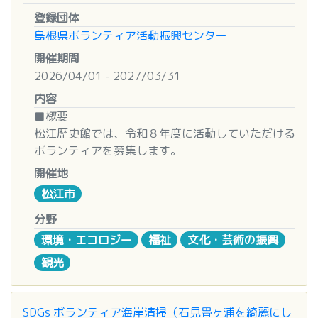
登録団体
■受講費用
島根県ボランティア活動振興センター
受講料：10,000 円 ／ 全講座受講しない場合はご
開催期間
相談ください。
2026/04/01 - 2027/03/31
内容
■会場
いきいきプラザ島根（松江市東津田町1741-3）
■概要
※自宅等でのオンライン受講も出来ます。
松江歴史館では、令和８年度に活動していただける
ボランティアを募集します。
■申込締切
国宝松江城や城下町松江の魅力を、訪れた方々に、
開催地
2026年 3 ⽉ 20 日（金）
親しみやすく、分かり易く、おもてなしの心で語り
松江市
かけ、伝えてみませんか。
■申込方法
分野
申込用紙（裏面）にご記入の上、メール、ＦＡＸ
■応募条件
環境・エコロジー
福祉
文化・芸術の振興
で、島根いのちの電話事務局までお申込みくださ
・18歳以上(高校生除く)で、「おもてなし」の気持
観光
い。
ちで来館者に接していただける方
HPからもお申込みいただけます。
・月1回程度（半日単位）以上従事していただける
方
SDGs ボランティア海岸清掃（石見畳ヶ浦を綺麗にし