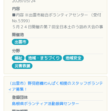
2026/05/24
駐車場
００ 高齢者住宅 ふらここ １F
内容
③第２パッキング ７月 ７日(火)１０:００〜１２：
■ご準備いただくもの
００ 高齢者住宅 ふらここ １F
■内容 ※出雲市総合ボランティアセンター （受付
・長靴
④第４パッキング ７月１５日(水)１５:００〜１
No.5399）
・手袋
６：３０(2回) いきいきプラザ 体育室
５月２４日開催の第７回全日本土のう詰め大会の事
・帽子
⑤ 第５パッキング ７月１６日(木)１８:００〜１
前準備、当日受付、片付けなどをお手伝いいただけ
開催地
・マスク
９：３０ いきいきプラザ 体育室
るボランティアさんを募集しています！
出雲市
・タオル
⑥第６パッキング ７月１７日(金)１５:００〜１
イベントについては
こちら
からご確認ください。
・トング(素手で拾いたくない場合)
６：３０ いきいきプラザ 体育室
分野
・お水
■活動日時
福祉
地域・まちづくり
地域安全
※高齢者住宅ふらここ（佐草町字尾尻前４５８－
①令和８年５月２３日（土） １３：００～１６：
災害救援
（以下はご準備頂ける方だけで構いません）
1）は、介護医療院「虹」西隣り
００
・ゴミを回収出来るもの(ねこ車、リヤカーなど)
※①～⑥ 終了時間はめやすとなります。
②令和８年５月２４日（日） １０：００～１５：
※パッキングの会場は、駐車場が限られていますの
００
（出雲市）野見宿禰わんぱく相撲のスタッフボランテ
＊ゴミ袋はこちらで準備いまします。
で、職場等から複数の参加の場合は可能な限り、相
ィア募集！
＊悪天候の場合は中止とし、翌週の日曜日に変更
乗り乗車での参加を希望します。
■活動場所
いたします。当日朝4時ごろに、Facebookにてご案
登録団体
①キララ多岐集合
内いたします。
島根県ボランティア活動振興センター
■締切
②多伎いちじく温泉隣のゲートボール場
小雨程度なら決行いまします。
２０２６ 年 6 月 ２３ 日 (火) （厳守）