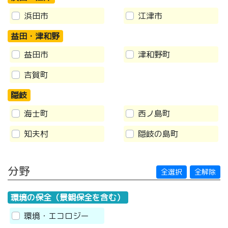
浜田市
江津市
益田・津和野
益田市
津和野町
吉賀町
隠岐
海士町
西ノ島町
知夫村
隠岐の島町
分野
全選択
全解除
環境の保全（景観保全を含む）
環境・エコロジー