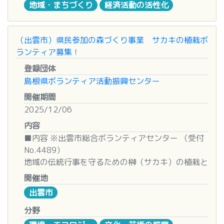
地域・まちづくり
経済活動の活性化
(木) まで
※申込みは先着順とし、募集定員になり次第締め
切ります。
（出雲市）県民参加の森づくり事業 サカキの植栽ボ
ランティア募集！
◆募集人数
800 名
登録団体
※800 名の内、前日・当日 2 日間できる方を 50
島根県ボランティア活動振興センター
名募集します。
開催期間
2025/12/06
◆募集条件等
内容
中学生以上で当日、健康・体力に自信のある男女
の方。
■内容 ※出雲市総合ボランティアセンター （受付
個人で申し込まれる中学、高校生は保護者の同意
No.4489）
書に記入していただき実行委員会へお送り下さい。
地域の伝統行事を守るための榊（サカキ）の植栽と
(保護者同伴で参加される場合は必要ありません)
鹿よけワイヤー設置のお手伝い。
開催地
大会前日のみの任務は受付していません。
出雲市
■日時
◆任務場所
２０２５年１２月６日（土） ９：００～１２：０
分野
大会当日の任務は、実行委員会に一任をいただきま
０