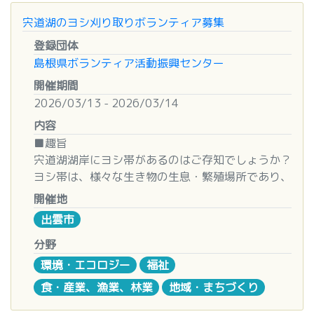
■お問い合わせ・申込先
〒690-0887 松江市殿町279番地 松江歴史館
宍道湖のヨシ刈り取りボランティア募集
■申込締切
■内容
TEL：0852‐32‐1607 FAX：0852‐32‐1611
２０２６年３月５日（木）
登録団体
・ランナーへの給水の配布
メール rekishi1607@mable.ne.jp
島根県ボランティア活動振興センター
・コース（沿道）の整理補助
・ランナーの誘導 など
開催期間
■お問い合わせ先
2026/03/13 - 2026/03/14
出雲市総合ボランティアセンター
■その他
内容
島根県出雲市松寄下町７０３－１
①説明会は令和8年2月下旬を予定しています。
TEL（０８５３）２１-５４００
■趣旨
詳細は後日、事務局からご連絡いたします。
※土日もＯＫ♪（朝９時～夕６時まで）
宍道湖湖岸にヨシ帯があるのはご存知でしょうか？
②実行委員会で傷害保険に加入いたします。
ヨシ帯は、様々な生き物の生息・繁殖場所であり、
③第44回大会以降で支給されたボランティアブル
また水質浄化の一端を担っています。
ゾン・帽子をお持ちの方は継続利用をお願いいたし
開催地
しかし、定期的に刈り取るなどの適切な管理が必要
ます。
出雲市
です。
ただし、汚れたり破れたりしている場合は、新し
宍道湖水環境改善協議会では、ヨシ帯の健全な保全
分野
いものをお渡しします。
と育成のため冬季にヨシを刈り取る事業を行ってい
環境・エコロジー
福祉
申込の際に「ブルゾン・帽子」の欄に〇をお願い
ます。
します。
食・産業、漁業、林業
地域・まちづくり
■日程