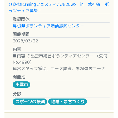
■清掃場所
年間（更新可）
ひかわRunningフェスティバル2026 in 荒神谷 ボ
石見畳ヶ浦一帯
ランティア募集！
■ボランティアとしての特典
登録団体
■お問い合わせ先
・ユニフォームの貸与
島根県ボランティア活動振興センター
全国豊かな海づくり大会をサポートする市民1000
・ボランティア参加毎（3時間）に1ポイントを付
人の会
開催期間
与。ポイント数により、年間パスポート引換券、喫
担当：牛尾
2026/03/22
茶きはる半額券、図録（一部対象外の場合あり）、
TEL：090-8244-9429
基本展示観覧券などと交換可能。
内容
・企画展の内覧会等への無料参加。また、活動時の
■内容 ※出雲市総合ボランティアセンター （受付
展示観覧無料。
No.4990）
運営スタッフ補助、コース誘導、無料体験コーナ
■説明会
ー、受付など。
開催地
登録希望の方を対象に、説明会を開催します。
必ず
約500名の来場がある人気イベントで子ども達が奮
出雲市
ご参加ください。
闘する様子を一緒に応援しながらのお手伝いです！
※登録には説明会の参加が必須です
分野
■日時
スポーツの振興
地域・まちづくり
日 時／令和8年3月7日(土) 10:00～（2時間程度）
２０２６年３月２２日（日） ８：００～１２：３
場 所／松江歴史館（歴史の指南所）
０
内 容／館の概要・ボランティア活動の内容説明、