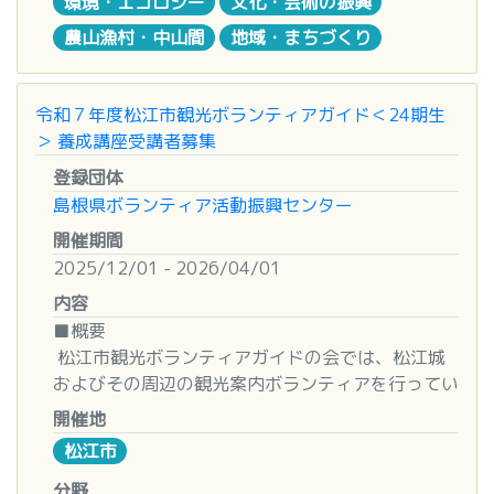
環境・エコロジー
文化・芸術の振興
す。
農山漁村・中山間
地域・まちづくり
申込後当日出席できない方は、代理の方を選出の
■場所
上、大会事務局に速やかに連絡下さい。
鷺浦ヌカタタニ
※集合は鵜鷺コミュニティセンター駐車場（出雲市
令和７年度松江市観光ボランティアガイド＜24期生
選手受付 : 令和 7 年 12 月 6 日 (土) 9:30 ～ 19:30
大社町鷺浦１０４４−１）
＞ 養成講座受講者募集
受付場所 : 松江市総合体育館アリーナ
登録団体
■対象
島根県ボランティア活動振興センター
(大会前日の主な業務) 選手受付・その他準備関係
どなたでも
(大会当日の主な業務) 走路員・整理員・エイドステ
開催期間
ーション (給水、給食) ・救護他
■定員
2025/12/01 - 2026/04/01
１０名
内容
◆支給物品等
■概要
昼食費 1,000 円
■もちもの
松江市観光ボランティアガイドの会では、松江城
(ジャンバー、帽子は過去の本大会で使用されたも
山居は入れる服装、詳しくはセンターまで！
およびその周辺の観光案内ボランティアを行ってい
のでご協力下さい。新規にご協力いただく方、過去
ます。
の大会で使用され紛失された方は申込書 (個人)(団
■お問い合わせ先
開催地
皆さんも観光ボランティアガイドとして、楽しい
体) 用で申込ください)
出雲市総合ボランティアセンター
松江市
旅の思い出のお手伝いをしませんか。
島根県出雲市松寄下町７０３－１
分野