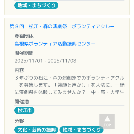
上記詳細等については、ボランティア研修会時に説
ゲスト：朔のカンパーニュさん
地域・まちづくり
■申込締切
明いたします。
②１２月２６日（金） １７：３０～２０：３０
令和７年１１月２８日（金）１７：００※必着
ゲスト：イマジンコーヒーさん
◆留意事項
第８回 松江・森の演劇祭 ボランティアクルー
■お問い合わせ先
詳細については、HPでご確認ください。
■場所
登録団体
一般社団法人 松江観光協会 ガイド受付窓口
発酵文化研究所（出雲市今市町１３７４）
島根県ボランティア活動振興センター
〒690-0874 島根県松江市中原町19
◆申込先・問合せ先
TEL：0852-26-2011 FAX：0852-26-6869
開催期間
国宝松江城マラソン実行委員会事務局
■その他
Mail：guide@kankou-matsue.jp
2025/11/01 - 2025/11/08
〒 690-0015
事前連絡、軽食あり
島根県松江市上乃木 10-4-1 松江市営陸上競技場
内容
内
■お問い合わせ先
３年ぶりの松江・森の演劇祭でのボランティアクル
TEL / FAX : 0852-22-7878
出雲市総合ボランティアセンター
ーを募集します。「笑顔と声かけ」を大切に、一緒
Mail：info@matsuejo-marathon.jp
島根県出雲市松寄下町７０３－１
に演劇祭を体験してみませんか？ 中・高・大学生
TEL（０８５３）２１-５４００
も歓迎します！
開催地
※土日もＯＫ♪（朝９時～夕６時まで）
松江市
■日時
２０２５年１１月１日（土）～３日（月・祝日）、
分野
８日（土）
文化・芸術の振興
地域・まちづくり