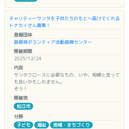
１月２４日（土） ９：００～１６：００
島根県出雲市松寄下町７０３－１
□募集範囲
TEL（０８５３）２１-５４００
制限なし
チャリティーサンタを子供たちのもとへ届けてくれる
※土日もＯＫ♪（朝９時～夕６時まで）
□活動内容
トナカイさん募集！
ブルーシート張り活動（資材準備やタイムキーパー
登録団体
などの屋根下でのサポート含む）、壊れたブロック
島根県ボランティア活動振興センター
塀の運び出し、室内の片づけ、相談者の方とのコミ
ュニケーション活動、その他くらしのお困りごとに
開催期間
対しての活動
2025/12/24
※相談状況により追加する場合があります。
内容
□集合場所
サンタクロースに必要なもの、いや、相棒と言って
大田市民センター２階 社協会議室
も良いかもしれません。
そう！
〈ボランティアカフェについて〉
トナカイ！
□実施日
開催地
島根支部ではサンタクロースを子供達のもとへ安全
１月１７日（土） ９：００～１２：００
松江市
に届けてくれるトナカイさんを募集しています！
□募集範囲
お気軽にお問い合わせください♪
分野
制限なし
子ども
福祉
地域・まちづくり
□集合場所