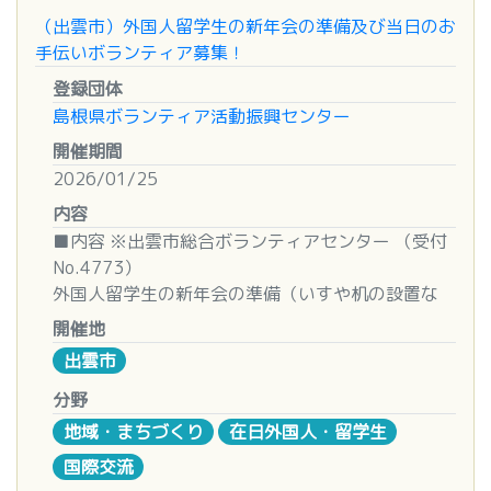
・活動に必要な用具は、各自で準備をお願いしま
（出雲市）外国人留学生の新年会の準備及び当日のお
■募集対象
す。（準備できない場合は、社協の備品をご利用く
手伝いボランティア募集！
当事業の主旨を理解し上記作業を積極的に行うこと
ださい）
が可能な方であれば、年齢・性別を問いません。
登録団体
・活動には、ボランティア行事保険をかけています
お一人でのご参加、ご家族や会社など団体でのご参
島根県ボランティア活動振興センター
。
加も可能です。
開催期間
★申込先：津和野町ボランティアセンター
※ただし、中学生以下の方は必ず保護者（または引
2026/01/25
TEL:0856-72-1494
率責任者）同伴でご参加ください。
内容
■申込方法
■内容 ※出雲市総合ボランティアセンター （受付
しまね電子申請フォーム
No.4773）
からお申し込みいただく
か、「募集チラシ」参加申込書にご記入のうえ
外国人留学生の新年会の準備（いすや机の設置な
FAX（0852-55-5497）からもお申し込みいただけ
ど）と当日お手伝い（受付・片付けや一緒にゲーム
開催地
ます。
などに参加することなど）
出雲市
■申込締切
■日時
分野
いずれの日程も令和８年２月２０日（金）まで
準備：２０２６年１月２５日（日） ８：３０集合
地域・まちづくり
在日外国人・留学生
当日：２０２６年１月２５日（日） １１：００～
国際交流
■その他
１５：００