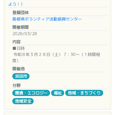
■その他
よう！）
第１課程を修了した方には個別で第２課程の受講希
■活動内容
登録団体
望をお聞きします。
① 来館者への館内誘導（玄関での応対、門前誘客
島根県ボランティア活動振興センター
第２課程についての詳細は
など）
HP
、チラシにてご確認
ください。
② 展示室や館内施設等の案内
開催期間
③ 館内、敷地内の美化活動（庭や溝の中の草取
2026/03/28
■ お問い合わせ・お申込み先
り、清掃など）
内容
島根いのちの電話事務局
④ イベント開催のサポート（催し物、講座での受
■日時
〒 690-0011 島根県松江市東津田町 1741-3 いき
付、運営補助など）
令和８年３月２８日（土） 7：30～（１時間程
いきプラザ島根内
などから、ご自分で選択していただきます。
度）
TEL：0852-32-5985 FAX：0852-32-5986
※小雨決行
Mail：s-inochi@smile.ocn.ne.jp
■活動日・活動時間
開催地
※毎月第４土曜日の同時間に開催♪（１月、２月、
☆ メールでのお申込みの際は、タイトルに【45 期
活動日 ：休館日（毎週月曜日※祝日の場合翌平
浜田市
８月、１２月除く）
受講申し込み】とご記入ください。 また、1 週間
日、12/29～1/1）以外で、ご都合のつく日
分野
以上申込受付の返信がない場合はお問い合わせくだ
活動時間：館の開館時間内で、1回につき3時間程
■集合場所
環境・エコロジー
福祉
地域・まちづくり
さい 。
度を目安としてください
石見畳ヶ浦入口
地域安全
（〒697-0003 島根県浜田市国分町）
■登録期間
令和8年4月1日～令和9年3月31日 ※原則として1