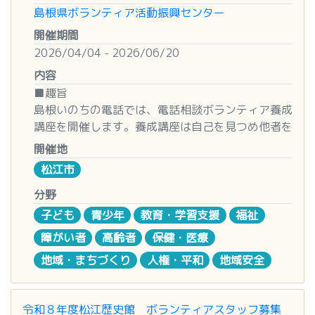
島根県ボランティア活動振興センター
◆人 数
8名
開催期間
2026/04/04 - 2026/06/20
◆お問い合わせ先
内容
出雲市総合ボランティアセンター
■趣旨
島根県出雲市松寄下町７０３－１
島根いのちの電話では、電話相談ボランティア養成
TEL（０８５３）２１-５４００
講座を開催します。養成講座は自己を見つめ他者を
※土日もＯＫ♪（朝９時～夕６時まで）
理解する人間関係の基礎を講義を中心に学習する
開催地
「第１課程（公開講座 全 15 回） 」とグループワ
松江市
ークやロールプレイなど電話相談に必要な理論と演
習を行う「第２課程（相談員養成講座）」がありま
分野
す。
子ども
青少年
教育・学習支援
福祉
障がい者
高齢者
保健・医療
■募集人数
地域・まちづくり
人権・平和
地域安全
50 名程度（会場参加者）
■応募資格
令和８年度松江歴史館 ボランティアスタッフ募集
どなたでもご参加いただけます。