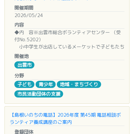
開催期間
■申込締切
2026/05/24
令和８年４月３０日（木）
内容
◆内 容※出雲市総合ボランティアセンター （受
■その他
付No.5202）
・事前連絡あり
小中学生が出店しているメーケットで子どもたち
・午前、終日参加の方はお弁当あり
のお金の学び体験！一人で買い物が難しいお子さん
開催地
のお手伝いです。
■お問い合わせ先
出雲市
出雲市総合ボランティアセンター
◆日 時
分野
島根県出雲市松寄下町７０３－１
令和8年5月24日（日）7：30～11：00
子ども
青少年
地域・まちづくり
TEL（０８５３）２１-５４００
※土日もＯＫ♪（朝９時～夕６時まで）
市民活動団体の支援
◆場 所
出雲市役所北川軒下
【島根いのちの電話】2026年度 第45期 電話相談ボ
◆対 象
ランティア養成講座のご案内
中学、高校、大学、専門学校生
登録団体