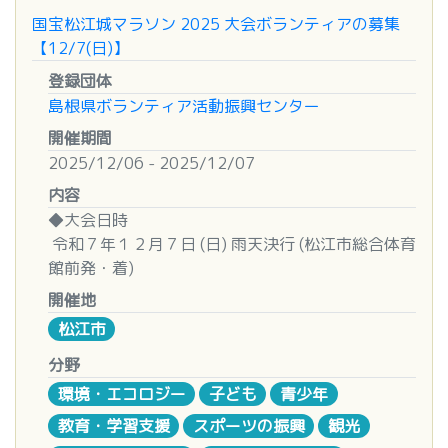
Facebook
（出雲市松寄下町７０３－１）
国宝松江城マラソン 2025 大会ボランティアの募集
Instagram
〈留意事項〉
【12/7(日)】
・詳細は大田市社協ホームページをご覧ください。
■対象
登録団体
・これまでの活動の様子については大田市ボランテ
子どもから大人までどなたでもOK！
島根県ボランティア活動振興センター
ィアセンターFacebookにアップしています。
開催期間
https://www.facebook.com/ohdavc/
■お問い合わせ先
2025/12/06 - 2025/12/07
出雲市総合ボランティアセンター
島根県出雲市松寄下町７０３－１
内容
TEL（０８５３）２１-５４００
◆大会日時
※土日もＯＫ♪（朝９時～夕６時まで）
令和７年１２月７日 (日) 雨天決行 (松江市総合体育
館前発・着)
・フルマラソン スタート時間 8:30 / 競技終了時間
開催地
14:30
松江市
・ファンラン スタート時間 8:43 / 競技終了時間
9:33
分野
環境・エコロジー
子ども
青少年
◆ボランティア役員募集期間
教育・学習支援
スポーツの振興
観光
令和７年７月 ３日 (木) から令和７年１０月１日