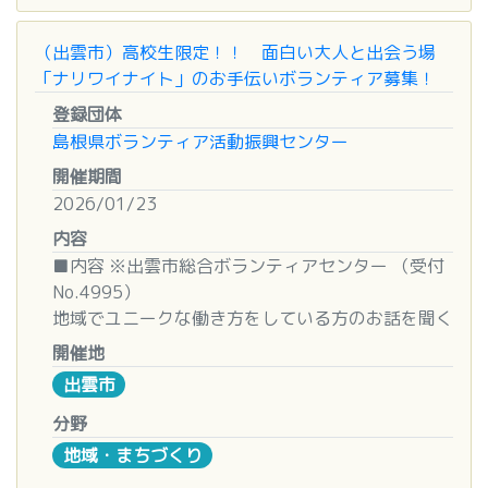
・鎌、軍手等は協議会で準備します。（※鎌は数に
※準備は１時間程度
限りがあります。）
※午前午後通しの方については、昼食付
（出雲市）高校生限定！！ 面白い大人と出会う場
・服装は自由ですが、ヨシの切り口でけがをしたり
「ナリワイナイト」のお手伝いボランティア募集！
衣類が汚損する危険がありますので、Tシャツ等の
■場所
登録団体
軽装はお控えください（厚手作業着等が最適）。
今市コミュニティセンター
島根県ボランティア活動振興センター
・足元はゴム長靴等が適切（スニーカー等は不向
（出雲市今市町 本町1578−2）
き）です。
開催期間
・必ず防寒・防雨・防雪対策を各自で行ってくださ
■対象
2026/01/23
い。
高校生以上、どなたでも
内容
・協議会で作業時の傷害保険に加入します。（※集
■内容 ※出雲市総合ボランティアセンター （受付
合前と解散後は対象外。）
■定員
No.4995）
・作業の様子を写真を撮影し、後日協議会HPや
各日３～４名程度。定員になり次第締切
地域でユニークな働き方をしている方のお話を聞く
SNS、事業チラシ等に掲載します。ご了承くださ
イベントのお手伝いです。
い。
■その他
開催地
今月はInstagramで出雲の魅力の発信をされている
詳しくはお問い合わせください。
出雲市
「出雲ガイド」さんです。出雲の「スペース大
■留意事項
北」、そのほか四谷でも飲食店を運営されていま
分野
詳細については、HPでご確認ください
■お問い合わせ先
す。
地域・まちづくり
出雲市総合ボランティアセンター
■お問い合わせ先
島根県出雲市松寄下町７０３－１