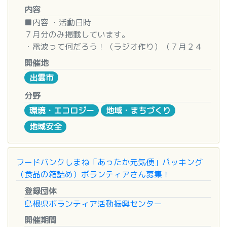
内容
■内容 ・活動日時
７月分のみ掲載しています。
・電波って何だろう！（ラジオ作り）（７月２４
日）
開催地
・折り紙づくりでボランティア（７月２５日、２６
出雲市
日）
・夏の歌を点字にしてみよう！（７月２７日）
分野
環境・エコロジー
地域・まちづくり
■その他
地域安全
・活動後にはボランティア参加証明書をお渡ししま
す。
・事前の申し込みが必要です。
フードバンクしまね「あったか元気便」パッキング
・時間、持ち物などはお問い合わせください。
（食品の箱詰め）ボランティアさん募集！
登録団体
■お問い合わせ先
島根県ボランティア活動振興センター
出雲市総合ボランティアセンター
島根県出雲市松寄下町７０３－１
開催期間