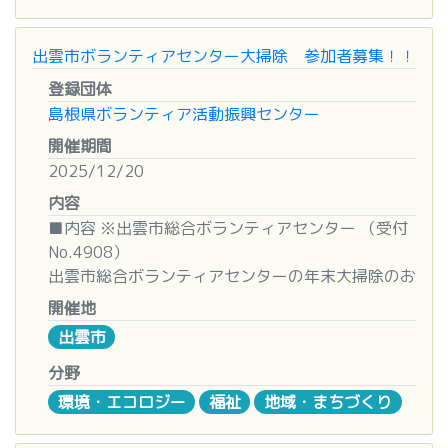
■募集内容
大田市民センター２階 社協内会議室（※９：０
12月24日（水）16時から21時の間で2時間程度お
０集合）
手伝いをしていただける方。
出雲市ボランティアセンター大掃除 参加者募集！！
□内容
またご自身の自家用車を出していただける方。
ニーズ状況や活動状況について意見交換等を行っ
登録団体
た後、ひよりぶくろ（古着等を使用したトートバッ
島根県ボランティア活動振興センター
■集合場所
グやきんちゃく袋等）の作成活動を行います。縫物
開催期間
朝日公民館から出発します。
が苦手の方でも、着物をほどいたりアイロンをかけ
2025/12/20
たりといった様々な工程で手が必要になります。お
■申込方法
内容
茶を飲みながら交流や情報交換もできますので、
こちらのフォームにて募集しております。
「なにかしたい」という気持ちのある方を歓迎しま
■内容 ※出雲市総合ボランティアセンター （受付
https://x.gd/ddynp
す。
No.4908）
☆インスタのDMからのご連絡でもOKです。
出雲市総合ボランティアセンターの年末大掃除のお
〈申込方法〉
手伝いなど
開催地
■留意事項
関心のある方は大田市社会福祉協議会（0854-82-
出雲市
ボランティアさんにはお礼としてガソリン代500円
0091）へ活動・開催予定前日までにご連絡くださ
■日時
を支給させていただきます。
い。見学の方も大歓迎です。
２０２５年１２月２０日（土） 10：00～11：30
分野
環境・エコロジー
福祉
地域・まちづくり
■お問い合わせ先
【活動内容について】
■場所
Npo法人チャリティーサンタ島根支部
詳しくは、
出雲市総合ボランティアセンター
こちら
からご確認ください。