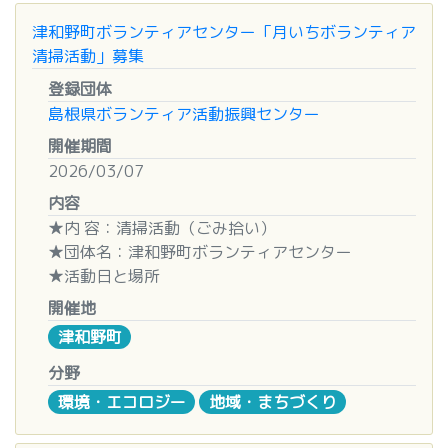
■申込方法
令和８年３月１３日（金）
別添申込書に必要事項を記入し、メール又はFAXで
津和野町ボランティアセンター「月いちボランティア
令和８年３月１４日（土）
お申込みください。
清掃活動」募集
いずれも９：００～１０：３０（現地集合・現地解
登録団体
散）
■申込期限
島根県ボランティア活動振興センター
令和8年1月30日（金）まで
※申し込み状況や天候等によって変更または中止の
開催期間
可能性があります
2026/03/07
■留意事項
・詳細については、HPにてご確認ください。
内容
■場所
・まつえレディースハーフマラソンイベント情報は
★内 容：清掃活動（ごみ拾い）
「宍道湖西岸なぎさ公園」（〒699-0555 島根県
こちら
からご覧ください。
★団体名：津和野町ボランティアセンター
出雲市斐川町坂田）
★活動日と場所
※現地集合、現地解散です
■お問い合わせ（お申込み先）
８月1日（土） 7：30～8：30 キヌヤ駐車場
開催地
〒690-0826
９月5日（土） 7：30～8：30 社協津和野支所
■内容
津和野町
松江市学園南1-21-1 松江市総合体育館内
10月3日（土） 8：00～9：00 なごみの里駐車場
・鎌によるヨシの刈り取り
まつえレディースハーフマラソン実行委員会事務局
11月7日（土） 8：00～9：00 嘉楽園
分野
・刈り取ったヨシをヒモで縛り集積場所まで運び込
TEL：0852-22-7607 FAX：0852-33-7667
12月5日（土） 8：00～9：00 キヌヤ駐車場
環境・エコロジー
地域・まちづくり
み
E-mail：mlmform@web-sanin.co.jp
３月6日（土） 8：00～9：00 社協津和野支所
・ごみ拾い
★留意事項