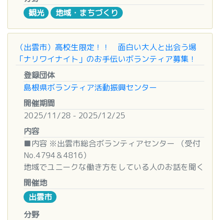
◆説明会日程
TEL（０８５３）２１-５４００
■活動内容
観光
地域・まちづくり
11 月 17 日 (月) ・ 11 月 18 日 (火) ・ 11 月 20 日
※土日もＯＫ♪（朝９時～夕６時まで）
おもに日曜日（月に1回以上）、松江城およびその
(木) を予定しています。
周辺をボランティアとして観光案内をします。
3 日間の内、ご都合のよい日 1 回のご出席をお願い
そのほか日帰り旅行や一泊研修旅行などに参加い
（出雲市）高校生限定！！ 面白い大人と出会う場
します。(場所 : いきいきプラザ島根) 詳細につきま
ただけます。
「ナリワイナイト」のお手伝いボランティア募集！
しては後日連絡いたします。
登録団体
■対象
◆申込方法
島根県ボランティア活動振興センター
養成講座を修了し、修了後、観光ボランティアガ
ボランティア役員申込み用紙から必要事項を記入
開催期間
イドとして活動可能な方
し、メールかファックスで下記あてにお送りくださ
2025/11/28 - 2025/12/25
い。
■募集人員
内容
なお、保護者同意書はファックスでお送りいただい
１５名
ても構いません。
■内容 ※出雲市総合ボランティアセンター （受付
No.4794＆4816）
■申込方法
◆その他
地域でユニークな働き方をしている人のお話を聞く
・必要事項を申込用紙に記入し、FAXまたはメール
ボランティア役員の皆様には、実行委員会で傷害保
イベントの準備片付け、概要作成のお手伝いです。
開催地
にてお申し込みください。
険に加入いたします。
出雲市
・詳しくは松江観光協会 ガイド受付窓口までお問
感染症や疫病その他基礎疾患等には保険適用対象外
■日時
い合わせください。
です。
①１１月２８日（金） １７：３０～２０：３０
分野