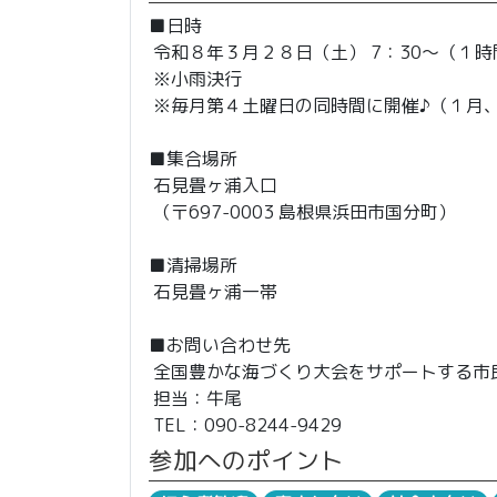
■日時
令和８年３月２８日（土） 7：30～（１
※小雨決行
※毎月第４土曜日の同時間に開催♪（１月
■集合場所
石見畳ヶ浦入口
（〒697-0003 島根県浜田市国分町）
■清掃場所
石見畳ヶ浦一帯
■お問い合わせ先
全国豊かな海づくり大会をサポートする市民
担当：牛尾
TEL：090-8244-9429
参加へのポイント