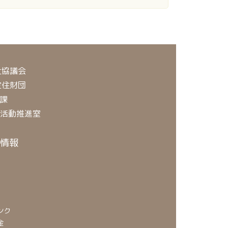
祉協議会
定住財団
課
O活動推進室
情報
ンク
金