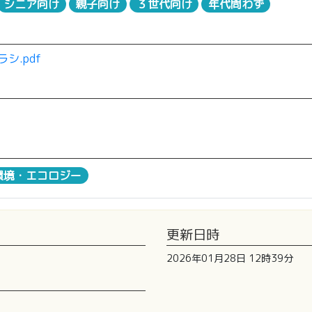
シニア向け
親子向け
３世代向け
年代問わず
シ.pdf
環境・エコロジー
更新日時
2026年01月28日 12時39分