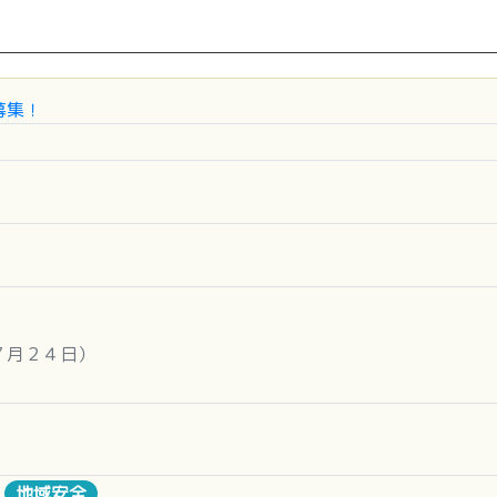
募集！
７月２４日）
５日、２６日）
７日）
お渡しします。
地域安全