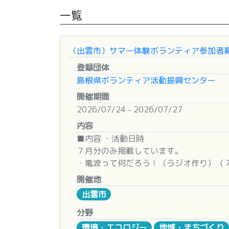
一覧
（出雲市）サマー体験ボランティア参加者
登録団体
島根県ボランティア活動振興センター
開催期間
2026/07/24 - 2026/07/27
内容
■内容 ・活動日時
７月分のみ掲載しています。
・電波って何だろう！（ラジオ作り）（
・折り紙づくりでボランティア（７月２
開催地
・夏の歌を点字にしてみよう！（７月２
出雲市
■その他
分野
・活動後にはボランティア参加証明書を
環境・エコロジー
地域・まちづくり