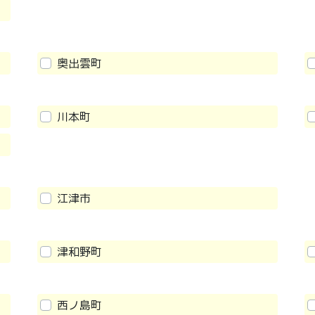
奥出雲町
川本町
江津市
津和野町
西ノ島町