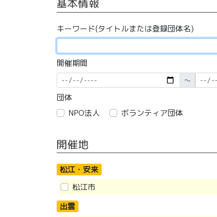
基本情報
キーワード(タイトルまたは登録団体名)
開催期間
〜
団体
NPO法人
ボランティア団体
開催地
松江・安来
松江市
出雲