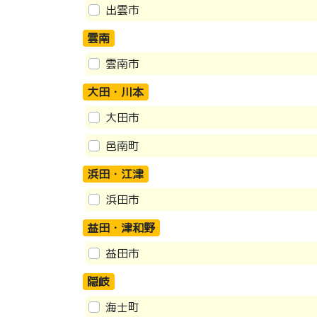
出雲市
雲南
雲南市
大田・川本
大田市
邑南町
浜田・江津
浜田市
益田・津和野
益田市
隠岐
海士町