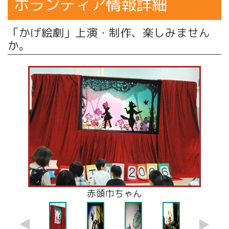
ボランティア情報詳細
「かげ絵劇」上演・制作、楽しみません
か。
ブレーメンの音楽隊
赤頭巾ちゃん
「童謡メロディー」から
上演後交流