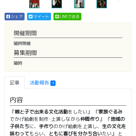
シェア
ツイート
LINEで送る
開催期間
随時開催
募集期間
随時
記事
活動報告
1
内容
『
親と子で出来る文化活動
をしたい』 『
家族ぐるみ
でかげ絵劇を制作･上演しながら
仲間作り
』 『
地域の
子供たち
に、
手作り
のかげ絵劇を上演し、
生の文化を
味わって
もらい、
ともに喜びを分かち合い
たい』 と