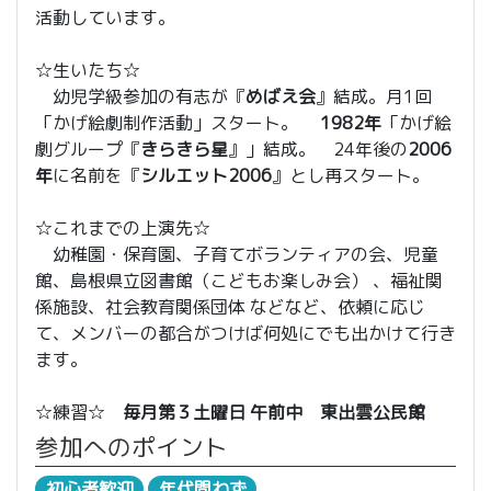
活動しています。
☆生いたち☆
幼児学級参加の有志が『
めばえ会
』結成。月1回
「かげ絵劇制作活動」スタート。
1982年
「かげ絵
劇グループ『
きらきら星
』」結成。 24年後の
2006
年
に名前を『
シルエット2006
』とし再スタート。
☆これまでの上演先☆
幼稚園・保育園、子育てボランティアの会、児童
館、島根県立図書館（こどもお楽しみ会） 、福祉関
係施設、社会教育関係団体 などなど、依頼に応じ
て、メンバーの都合がつけば何処にでも出かけて行き
ます。
☆練習☆
毎月第３土曜日 午前中 東出雲公民館
参加へのポイント
初心者歓迎
年代問わず