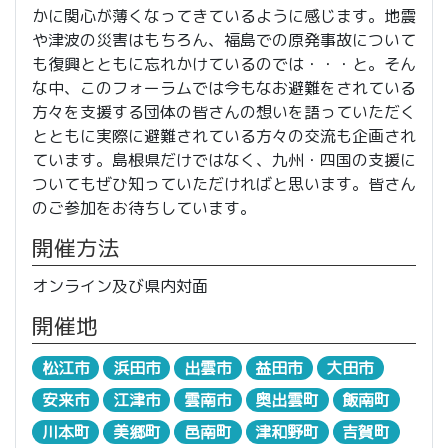
かに関心が薄くなってきているように感じます。地震
や津波の災害はもちろん、福島での原発事故について
も復興とともに忘れかけているのでは・・・と。そん
な中、このフォーラムでは今もなお避難をされている
方々を支援する団体の皆さんの想いを語っていただく
とともに実際に避難されている方々の交流も企画され
ています。島根県だけではなく、九州・四国の支援に
ついてもぜひ知っていただければと思います。皆さん
のご参加をお待ちしています。
開催方法
オンライン及び県内対面
開催地
松江市
浜田市
出雲市
益田市
大田市
安来市
江津市
雲南市
奥出雲町
飯南町
川本町
美郷町
邑南町
津和野町
吉賀町