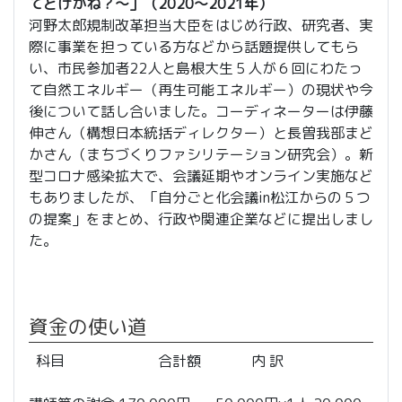
てどげかね？～」（2020～2021年）
河野太郎規制改革担当大臣をはじめ行政、研究者、実
際に事業を担っている方などから話題提供してもら
い、市民参加者22人と島根大生５人が６回にわたっ
て自然エネルギー（再生可能エネルギー）の現状や今
後について話し合いました。コーディネーターは伊藤
伸さん（構想日本統括ディレクター）と長曽我部まど
かさん（まちづくりファシリテーション研究会）。新
型コロナ感染拡大で、会議延期やオンライン実施など
もありましたが、「自分ごと化会議in松江からの５つ
の提案」をまとめ、行政や関連企業などに提出しまし
た。
資金の使い道
科目 合計額 内 訳