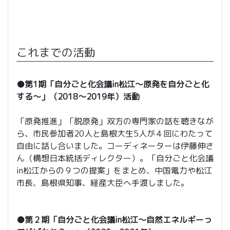
これまでの活動
●第1期「自分ごと化会議in松江～原発を自分ごと化
する～」（2018～2019年）活動
「原発推進」「脱原発」双方の専門家の話を聴きなが
ら、市民参加者20人と島根大生5人が４回にわたって
自由に話し合いました。コーディネーターは伊藤伸さ
ん（構想日本統括ディレクター）。「自分ごと化会議
in松江からの９つの提案」をまとめ、中国電力や松江
市長、島根県知事、経産大臣へ手渡しました。
●第２期「自分ごと化会議in松江～自然エネルギーっ