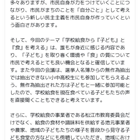
多々ありますが、市民自身が力をつけていくことにつ
ながり、市民がまちのことを「自分ごと」として考え
るという新しい民主主義を市民自身が作っていくとい
う面白さがあります。
そして、今回のテーマ「学校給食から『子ども』と
『食』を考える」は、誰もが身近に感じる内容であ
り、「子ども」を取り巻く環境や「食」の質について
市民で考えるとても良い機会となると確信していま
す。また今回の会議は、選挙人名簿からの無作為抽出
では抽出できない小中高校生にも参加してもらえるよ
う、無作為抽出された方は子どもと一緒に参加可能と
したので、学校給食を現在食べている子どもたちの声
を直接聞くこともできると考えています。
さらに、学校給食の事業者である松江市教育委員会だ
けでなく、給食の食材や調味料を供給する地元事業者
や農家、地域の子どもたちの様子を普段から見守る子
ども食堂の方などにも傍聴していただき、地域におけ