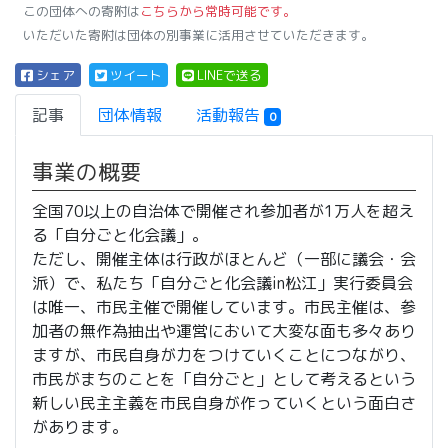
この団体への寄附は
こちらから常時可能です。
いただいた寄附は団体の別事業に活用させていただきます。
シェア
ツイート
LINEで送る
記事
団体情報
活動報告
0
事業の概要
全国70以上の自治体で開催され参加者が1万人を超え
る「自分ごと化会議」。
ただし、開催主体は行政がほとんど（一部に議会・会
派）で、私たち「自分ごと化会議in松江」実行委員会
は唯一、市民主催で開催しています。市民主催は、参
加者の無作為抽出や運営において大変な面も多々あり
ますが、市民自身が力をつけていくことにつながり、
市民がまちのことを「自分ごと」として考えるという
新しい民主主義を市民自身が作っていくという面白さ
があります。