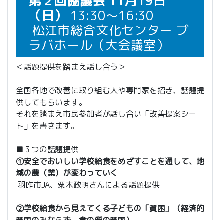
第２回協議会 11月19日
（日）
13:30～16:30
松江市総合文化センター プ
ラバホール（大会議室）
＜話題提供を踏まえ話し合う＞
全国各地で改善に取り組む人や専門家を招き、話題提
供してもらいます。
それを踏まえ市民参加者が話し合い「改善提案シー
ト」を書きます。
■３つの話題提供
①安全でおいしい学校給食をめざすことを通して、地
域の農（業）が変わっていく
羽咋市JA、粟木政明さんによる話題提供
②学校給食から見えてくる子どもの「貧困」（経済的