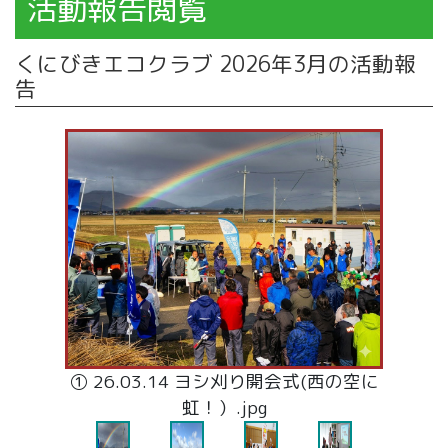
活動報告閲覧
くにびきエコクラブ 2026年3月の活動報
告
④ 26.03.27 しまね児童クラブ電子紙芝居
上演会.png
③ 26.03.16 あったか元気便｢パッキング
① 26.03.14 ヨシ刈り開会式(西の空に
② ヨシ刈り作業中.JPG
作業」に参加.JPG
虹！）.jpg