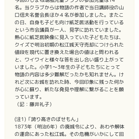
名。当クラブからは物語の作者で当日講師役の山
口信夫名誉会長ほか４名が参加しました。またこ
の日、自身も子ども向け紙芝居活動を行っている
という市会議員が一人、見学に訪れていました。
熱心に紙芝居映像に見入っていた子どもたちは、
クイズで明治初期の松江城天守売却につけられた
値段を現代に置き換えた場合の値はと問われる
と、ワイワイと様々な答を出し合い盛り上がって
いました。小学1〜3年生の子どもたちにとって
物語の内容は多少難解だったかも知れません。け
れど次にお城を訪れた時、今回印象に残った何か
が心に蘇り、新たな発見や理解に繋がることを願
っています。
（記：藤井礼子）
(注1)「誇り高きのぼせもん」
1873年（明治6年）の廃城令により、あわや解体
の運命にあった松江城。その危機がいかにして回