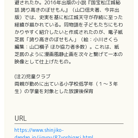
避されたか。2016年出版の小説『国宝松江城秘
話 誇り高きのぼせもん』（山口信夫著、今井出
版）では、史実を基に松江城天守が存続に至った
経緯が描かれている。同物語を子どもたちにもわ
かりやすく紹介したいと作成されたのが、電子紙
芝居「誇り高きのぼせもん」（絵：小川さくら
編集：山口槇子 ほか協力者多数）。これは、紙
芝居のように漫画風静止画を次々と繋げて一本の
映像として仕上げたもの。
(注2)児童クラブ
両親が勤めに出ている小学校低学年（１〜３年
生）の学童を対象とした放課後保育
URL
https://www.shinjiko-
dandan.jp/jigyou/R7yoshigari.html