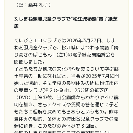
（記：藤井 礼子）
3.
しまね潮風児童クラブで“松江城秘話”電子紙芝
居
くにびきエコクラブでは2026年3月27日、しま
ね潮風児童クラブで、松江城にまつわる物語「誇
り高きのぼせもん」(注1)の電子紙芝居鑑賞会を
開催しました。
子どもたちが地域の文化財や歴史について学ぶ郷
土学習の一助になればと、当会が2025年7月に開
始した活動。主に学校の長期休みの間に松江市内
の児童クラブ(注２)を訪れ、25分間の紙芝居
（DVD）上映の後、当会講師からわかりやすい説
明を加え、さらにクイズや質疑応答を通じて子ど
もたちに理解を深めてもらおうというもの。昨年
夏休みの朝酌、冬休みの持田各児童クラブでの開
催に続き、このたびの春休みで３回目。
今回のしまね潮風児童クラブの参加児童は14