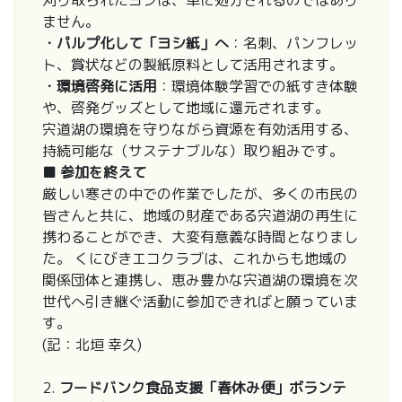
ません。
・パルプ化して「ヨシ紙」へ
：名刺、パンフレッ
ト、賞状などの製紙原料として活用されます。
・環境啓発に活用
：環境体験学習での紙すき体験
や、啓発グッズとして地域に還元されます。
宍道湖の環境を守りながら資源を有効活用する、
持続可能な（サステナブルな）取り組みです。
■ 参加を終えて
厳しい寒さの中での作業でしたが、多くの市民の
皆さんと共に、地域の財産である宍道湖の再生に
携わることができ、大変有意義な時間となりまし
た。 くにびきエコクラブは、これからも地域の
関係団体と連携し、恵み豊かな宍道湖の環境を次
世代へ引き継ぐ活動に参加できればと願っていま
す。
(記：北垣 幸久)
2.
フードバンク食品支援「春休み便」ボランテ