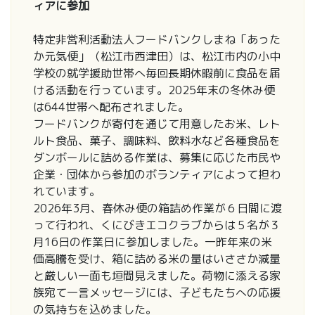
ィアに参加
特定非営利活動法人フードバンクしまね「あった
か元気便」（松江市西津田）は、松江市内の小中
学校の就学援助世帯へ毎回長期休暇前に食品を届
ける活動を行っています。2025年末の冬休み便
は644世帯へ配布されました。
フードバンクが寄付を通じて用意したお米、レト
ルト食品、菓子、調味料、飲料水など各種食品を
ダンボールに詰める作業は、募集に応じた市民や
企業・団体から参加のボランティアによって担わ
れています。
2026年3月、春休み便の箱詰め作業が６日間に渡
って行われ、くにびきエコクラブからは５名が３
月16日の作業日に参加しました。一昨年来の米
価高騰を受け、箱に詰める米の量はいささか減量
と厳しい一面も垣間見えました。荷物に添える家
族宛て一言メッセージには、子どもたちへの応援
の気持ちを込めました。