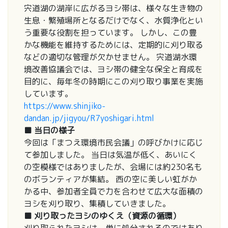
宍道湖の湖岸に広がるヨシ帯は、様々な生き物の
生息・繁殖場所となるだけでなく、水質浄化とい
う重要な役割を担っています。 しかし、この豊
かな機能を維持するためには、定期的に刈り取る
などの適切な管理が欠かせません。 宍道湖水環
境改善協議会では、ヨシ帯の健全な保全と育成を
目的に、毎年冬の時期にこの刈り取り事業を実施
しています。
https://www.shinjiko-
dandan.jp/jigyou/R7yoshigari.html
■ 当日の様子
今回は「まつえ環境市民会議」の呼びかけに応じ
て参加しました。 当日は気温が低く、あいにく
の空模様ではありましたが、会場には約230名も
のボランティアが集結。 西の空に美しい虹がか
かる中、参加者全員で力を合わせて広大な面積の
ヨシを刈り取り、集積していきました。
■ 刈り取ったヨシのゆくえ（資源の循環）
刈り取られたヨシは、単に処分されるのではあり