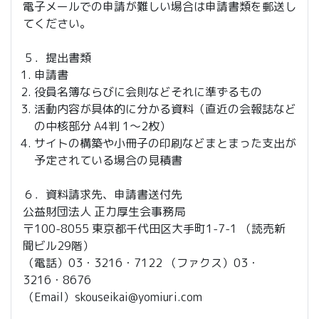
電子メールでの申請が難しい場合は申請書類を郵送し
てください。
５．提出書類
申請書
役員名簿ならびに会則などそれに準ずるもの
活動内容が具体的に分かる資料（直近の会報誌など
の中核部分 A4判 1～2枚）
サイトの構築や小冊子の印刷などまとまった支出が
予定されている場合の見積書
６．資料請求先、申請書送付先
公益財団法人 正力厚生会事務局
〒100-8055 東京都千代田区大手町1-7-1 （読売新
聞ビル29階）
（電話）03・3216・7122 （ファクス）03・
3216・8676
（Email）skouseikai@yomiuri.com