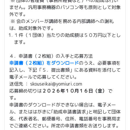
※ 団体の管理費（事務所経費など）への助成は行い
ません。汎用事務機器のパソコン等も原則として対象
外です。
※ 会のメンバーが講師を務める内部講師への謝礼
は、助成対象外です。
１件（１団体）当たりの助成額は５０万円以下とし
ます。
４．申請書（２枚組）の入手と応募方法
申請書（２枚組）をダウンロード
のうえ、必要事項を
記入し、下記「５．提出書類」にある資料を添付して
電子メールで応募してください。
送信先 ： skouseikai@yomiuri.com
応募締め切りは
２０２６年１０月１６日（金）
で
す。
申請書のダウンロードができない場合は、電子メー
ル、またははがきに｢助成申請書請求｣と明記して団体
名、代表者名、郵便番号、住所、電話番号を事務局ま
でご連絡ください。所定の申請書類をお送りします。