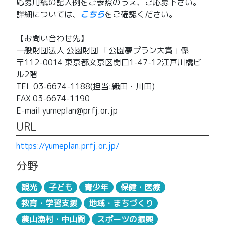
応募用紙の記入例をご参照のうえ、ご応募下さい。
詳細については、
こちら
をご確認ください。
【お問い合わせ先】
一般財団法人 公園財団 「公園夢プラン大賞」係
〒112-0014 東京都文京区関口1-47-12江戸川橋ビ
ル2階
TEL 03-6674-1188(担当:織田・川田)
FAX 03-6674-1190
E-mail yumeplan@prfj.or.jp
URL
https://yumeplan.prfj.or.jp/
分野
観光
子ども
青少年
保健・医療
教育・学習支援
地域・まちづくり
農山漁村・中山間
スポーツの振興