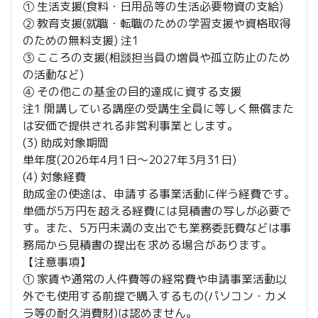
➀ 生活支援(食料・日用品等の生活必要物資の支給)
② 教育支援(就職・転職のための学習支援や資格取得
のための無料支援) 注1
③ こころの支援(相談担当員の増員や孤立防止のため
の活動など)
④ その他この基金の目的達成に資する支援
注1 開講している講座の受講生全員に等しく無償また
は安価で提供される非営利事業とします。
(3) 助成対象期間
単年度(2026年4月1日～2027年3月31日)
(4) 対象経費
助成金の使途は、申請する事業活動に伴う経費です。
単価が5万円を超える経費には見積書の写しが必要で
す。また、5万円未満の支出でも業務委託費などは事
務局から見積書の提出を求める場合があります。
【注意事項】
➀ 家賃や通常の人件費等の経常費や申請事業活動以
外でも使用する前提で購入するもの(パソコン・カメ
ラ等の耐久消費財)は認めません。