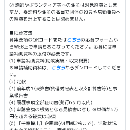
② 講師やボランティア等への謝金は対象経費としま
すが、委託料や謝金の名目で団体の役員や常勤職員へ
の経費を計上することは認めません。
■応募方法
募集要項のQRコードまたは
こちら
の応募フォームか
らWEB上で申請をおこなってください。応募には申
請補助資料の添付が必要です。
(1) 申請補助資料(助成実績・収支概要)
※申請補助資料は、
こちら
からダンロードしてくださ
い。
(2) 定款
(3) 前年度の決算書(貸借対照表と収支計算書等)と事
業報告書
(4) 履歴事項全部証明書(発行6ヶ月以内)
(5) 申請金額の根拠となる見積書の写し ※単価が5万
円を超える経費は必須
(6) 【任意提出】企画書(A4用紙2枚まで)、活動状況