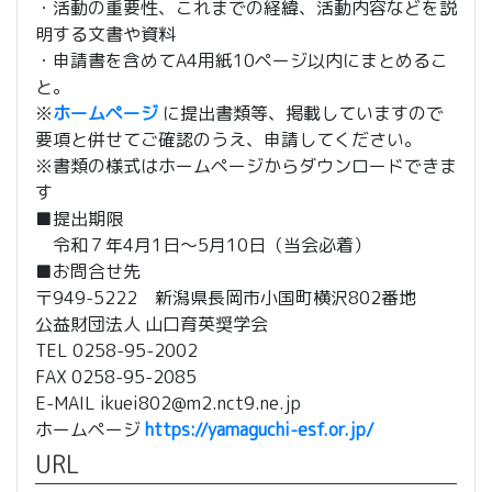
・活動の重要性、これまでの経緯、活動内容などを説
明する文書や資料
・申請書を含めてA4用紙10ページ以内にまとめるこ
と。
※
ホームページ
に提出書類等、掲載していますので
要項と併せてご確認のうえ、申請してください。
※書類の様式はホームページからダウンロードできま
す
■提出期限
令和７年4月1日～5月10日（当会必着）
■お問合せ先
〒949-5222 新潟県長岡市小国町横沢802番地
公益財団法人 山口育英奨学会
TEL 0258-95-2002
FAX 0258-95-2085
E-MAIL ikuei802@m2.nct9.ne.jp
ホームページ
https://yamaguchi-esf.or.jp/
URL