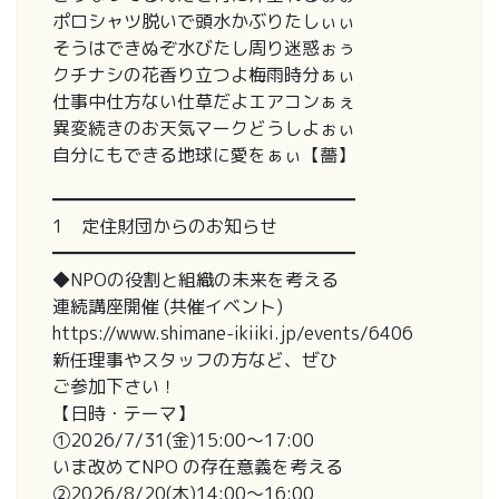
ポロシャツ脱いで頭水かぶりたしぃぃ
そうはできぬぞ水びたし周り迷惑ぉぅ
クチナシの花香り立つよ梅雨時分ぁぃ
仕事中仕方ない仕草だよエアコンぁぇ
異変続きのお天気マークどうしよぉぃ
自分にもできる地球に愛をぁぃ【薔】
━━━━━━━━━━━━━━━━━
1 定住財団からのお知らせ
━━━━━━━━━━━━━━━━━
◆NPOの役割と組織の未来を考える
連続講座開催 (共催イベント)
https://www.shimane-ikiiki.jp/events/6406
新任理事やスタッフの方など、ぜひ
ご参加下さい！
【日時・テーマ】
①2026/7/31(金)15:00～17:00
いま改めてNPO の存在意義を考える
②2026/8/20(木)14:00～16:00