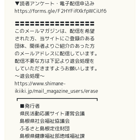
▼読者アンケート・電子配信申込み
https://forms.gle/F2HYFiRXkfpWCiUf6
〓〓〓〓〓〓〓〓〓〓〓〓〓〓〓〓
このメールマガジンは、配信を希望
された方、当サイトにご登録のある
団体、関係者よりご紹介のあった方
のメールアドレスに配信しています。
配信不要な方は下記より退会処理を
していただきますようお願いします。
～退会処理～
https://www.shimane-
ikiiki.jp/mail_magazine_users/erase
┏━━━━━━━━━━━━━━━┓
■発行者
県民活動応援サイト運営会議
島根県社会福祉協議会
ふるさと島根定住財団
島根県健康福祉部地域福祉課