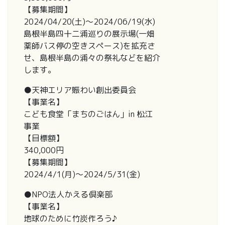
【募集期間】
2024/04/20(土)～2024/06/19(水)
島根半島四十二浦巡りの展示場(一畑
薬師バス停の空きスペース)を拡充さ
せ、島根半島の浦々の祭礼などを紹介
します。
●天神エリア賑わい創出委員会
【事業名】
こども食堂「まちのごはん」in 松江
事業
【目標額】
340,000円
【募集期間】
2024/4/1(月)～2024/5/31(金)
●NPO法人かえる倶楽部
【事業名】
地球のために竹炭作ろう♪