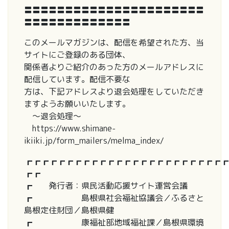
〓〓〓〓〓〓〓〓〓〓〓〓〓〓〓〓〓〓〓〓〓〓
〓〓〓〓〓〓〓〓〓〓〓〓〓
このメールマガジンは、配信を希望された方、当
サイトにご登録のある団体、
関係者よりご紹介のあった方のメールアドレスに
配信しています。配信不要な
方は、下記アドレスより退会処理をしていただき
ますようお願いいたします。
～退会処理～
https://www.shimane-
ikiiki.jp/form_mailers/melma_index/
┏┏┏┏┏┏┏┏┏┏┏┏┏┏┏┏┏┏┏┏┏┏┏┏┏
┏┏
┏ 発行者：県民活動応援サイト運営会議
┏ 島根県社会福祉協議会／ふるさと
島根定住財団／島根県健
┏ 康福祉部地域福祉課／島根県環境