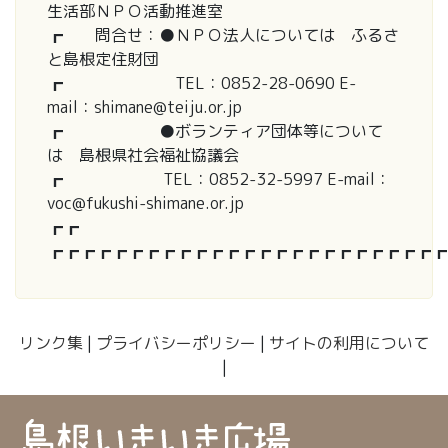
生活部ＮＰＯ活動推進室
┏ 問合せ：●ＮＰＯ法人については ふるさ
と島根定住財団
┏ TEL：0852-28-0690 E-
mail：shimane@teiju.or.jp
┏ ●ボランティア団体等について
は 島根県社会福祉協議会
┏ TEL：0852-32-5997 E-mail：
voc@fukushi-shimane.or.jp
┏┏
┏┏┏┏┏┏┏┏┏┏┏┏┏┏┏┏┏┏┏┏┏┏┏┏┏
リンク集
|
プライバシーポリシー
|
サイトの利用について
|