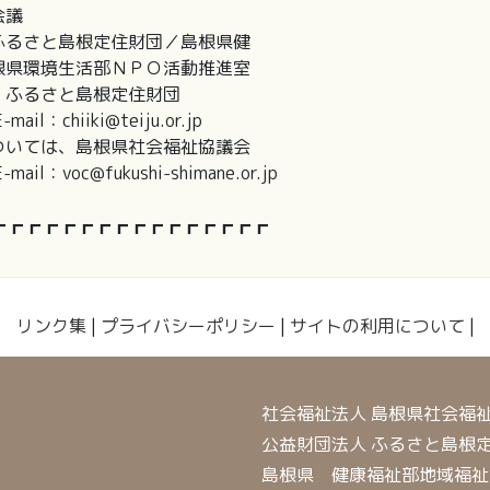
会議
さと島根定住財団／島根県健
環境生活部ＮＰＯ活動推進室
ふるさと島根定住財団
hiiki@teiju.or.jp
ては、島根県社会福祉協議会
oc@fukushi-shimane.or.jp
┏┏┏┏┏┏┏┏┏┏┏┏┏┏┏┏
リンク集
|
プライバシーポリシー
|
サイトの利用について
|
社会福祉法人 島根県社会福
公益財団法人 ふるさと島根
島根県 健康福祉部地域福祉