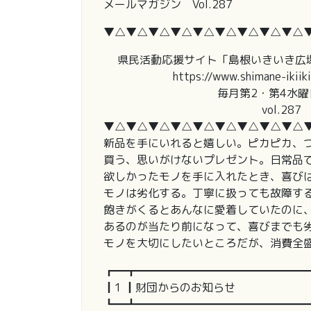
メールマガジン Vol.287
▼△▼△▼△▼△▼△▼△▼△▼△▼△
県民活動応援サイト「島根いきいき広
https://www.shimane-ikiiki.
毎月第2・第4水曜
vol.287 2021/
▼△▼△▼△▼△▼△▼△▼△▼△▼△
新品を手にいれると嬉しい。ピカピカ、
買う、思いがけないプレゼント。日常品
欲しかったモノを手に入れたとき、喜び
モノは劣化する。丁寧に扱っても故障す
飽きがくるとあんなに愛着していたのに
あるのが当たり前になって、喜びまでも
モノを大切にしたいところだが、消費全
┏━┳━━━━━━━━━━━━━━━
┃1 ┃財団からのお知らせ
┗━┻━━━━━━━━━━━━━━━