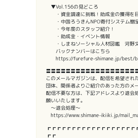
▼Vol.156の見どころ
・資金調達に挑戦！助成金の獲得を目
・中国ろうきんNPO寄付システム贈
・今年度のスタッフ紹介！
・助成金・イベント情報
・しまねソーシャル人材図鑑 河野文
バックナンバーはこちら
https://furefure-shimane.jp/best/b
〓〓〓〓〓〓〓〓〓〓〓〓〓〓〓〓〓〓
このメールマガジンは、配信を希望され
団体、関係者よりご紹介のあった方のメ
配信不要な方は、下記アドレスより退会
願いいたします。
～退会処理～
https://www.shimane-ikiiki.jp/mail_m
┏┏┏┏┏┏┏┏┏┏┏┏┏┏┏┏┏┏
┏┏