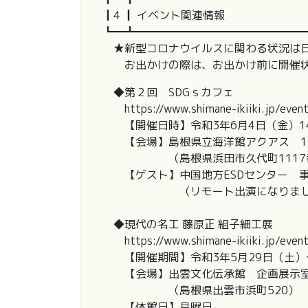
┃4 ┃ イベント関連情報
┗━┻━━━━━━━━━━━━━━━
★新型コロナウイルスに関わる状況は日
お出かけの際は、お出かけ前に開催状
◆第２回 SDGｓカフェ
https://www.shimane-ikiiki.jp/eve
【開催日時】令和3年6月4日（金）14:0
【会場】島根県立海洋館アクアス 1
（島根県浜田市久代町1117番
【ゲスト】中国地方ESDセンター 事
（リモート出演になりまし
◆現代の名工 藤原正 組子細工展
https://www.shimane-ikiiki.jp/even
【開催期間】令和3年5月29日（土）
【会場】出雲文化伝承館 企画展示
（島根県出雲市浜町520）
【休館日】月曜日