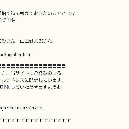
指す時に考えておきたいこととは⁉
呈式開催！
影さん 山田健太郎さん
acknumber.html
〓〓〓〓〓〓〓〓〓〓〓〓〓〓〓
た方、当サイトにご登録のある
ールアドレスに配信しています。
処理をしていただきますようお
agazine_users/erase
┏┏┏┏┏┏┏┏┏┏┏┏┏┏┏┏