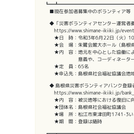
┗━┻━━━━━━━━━━━━━━━
■現在参加者募集中のボランティア等
◆「災害ボランティアセンター運営者養
https://www.shimane-ikiiki.jp/even
★日 時：令和3年6月22日（火）10:0
★会 場：朱鷺会館大ホール（島根県出
★内 容：地元を中心とした協働によ
意義や、コ―ディネーターの役
★定 員：65名
★申込先：島根県社会福祉協議会地域福祉部 
◆ 島根県災害ボランティアバンク登録
https://www.shimane-ikiiki.jp/bank_
★内 容：被災地等における復旧に向
★団体名：島根県社会福祉協議会
★場 所：松江市東津田町1741-3い
★期 間：登録は随時
┏━┳━━━━━━━━━━━━━━━