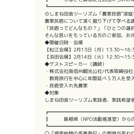
┗━━━━━━━━━━━━━━━━━
◎しまね田舎ツーリズム「農家民宿“深堀
農家民宿について深く掘り下げて学べる
「民宿ってどんなもの？」「ひとつの選
そんな思いをもっている方のご参加、お
◆開催日時・会場
【松江会場】2月13日（月）13:30～16
【浜田会場】2月14日（火）12:30～15
◆ゲストスピーカー（講師）
・株式会社南信州観光公社/代表取締役社長
教育旅行を中心に年間延べ５万人を受
・民宿受入れ先農家
◆対象
しまね田舎ツーリズム実践者、実践希望
┏━━━━━━━━━━━━━━━━━
┃ 島根県（NPO活動推進室）から
┗━━━━━━━━━━━━━━━━━
〇「資産総額の変更登記」の期限が変わ