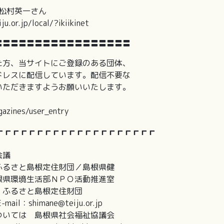
 松村英一さん
.jp/local/?ikiikinet
〓〓〓〓〓〓〓〓〓〓〓〓〓〓〓〓〓
た方、当サイトにご登録のある団体、
ドレスに配信しています。配信不要な
いただきますようお願いいたします。
azines/user_entry
┏┏┏┏┏┏┏┏┏┏┏┏┏┏┏┏┏┏┏┏
会議
さと島根定住財団／島根県健
環境生活部ＮＰＯ活動推進室
ふるさと島根定住財団
shimane@teiju.or.jp
ては 島根県社会福祉協議会