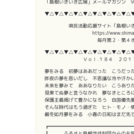
「島根いきいき広場」メールマガジン Vol
▼△▼△▼△▼△▼△▼△▼△▼△▼△
県民活動応援サイト「島根いきい
https://www.shimane-iki
毎月第２・第４水
▼△▼△▼△▼△▼△▼△▼△▼△▼△
Ｖｏｌ.１８４ ２０１７／
夢をみる 初夢はああだった こうだっ
昨夜の夢を思いだし 不思議な冷や汗か
未来を夢みて ああなりたい こうあり
見果てぬ夢と言うなかれ 夢なきところ
保護主義掲げて豊かになろう 自国優先
そんな時代はもう過ぎた ヒト・モノ・
厳冬如月夢をみる 小春の日和はまだ先
┏━━━━━━━━━━━━━━━━━
┃ ふるさと島根定住財団からの