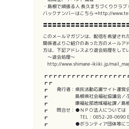
・島根で頑張る人 長久まちづくりクラブ
バックナンバーはこちら⇒http://www.teiju.or
〓〓〓〓〓〓〓〓〓〓〓〓〓〓〓〓〓〓
このメールマガジンは、配信を希望され
関係者よりご紹介のあった方のメールア
方は、下記アドレスより退会処理をして
～退会処理～
http://www.shimane-ikiiki.jp/mail_mag
┏┏┏┏┏┏┏┏┏┏┏┏┏┏┏┏┏┏
┏┏
┏ 発行者：県民活動応援サイト運営
┏ 島根県社会福祉協議会／ふる
┏ 康福祉部地域福祉課／島根県
┏ 問合せ：●ＮＰＯ法人については 
┏ TEL：0852-28-0690 E-mail：
┏ ●ボランティア団体等につい