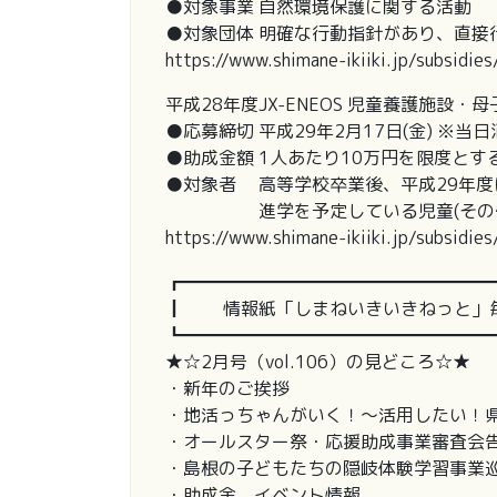
●対象事業 自然環境保護に関する活動
●対象団体 明確な行動指針があり、直接
https://www.shimane-ikiiki.jp/subsidie
平成28年度JX-ENEOS 児童養護施設
●応募締切 平成29年2月17日(金) ※当
●助成金額 1人あたり10万円を限度とす
●対象者 高等学校卒業後、平成29年
進学を予定している児童(その他
https://www.shimane-ikiiki.jp/subsidie
┏━━━━━━━━━━━━━━━━━
┃ 情報紙「しまねいきいきねっと」毎
┗━━━━━━━━━━━━━━━━━
★☆2月号（vol.106）の見どころ☆★
・新年のご挨拶
・地活っちゃんがいく！～活用したい！
・オールスター祭・応援助成事業審査会
・島根の子どもたちの隠岐体験学習事業
・助成金、イベント情報