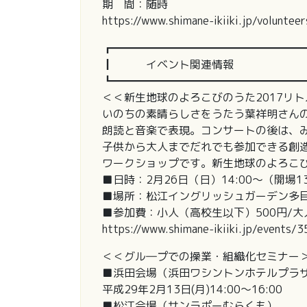
期 間：随時
https://www.shimane-ikiiki.jp/voluntee
┏━━━━━━━━━━━━━━━━━
┃ イベント関連情報
┗━━━━━━━━━━━━━━━━━
＜＜新生地球のよろこびのうた2017リ
いのちの素晴らしさをうたう葉祥明さん
朗読と音楽で表現。コンサートの後は、
子供から大人までだれでも参加できる創
ワークショップです。新生地球のよろこ
■日時：2月26日（日）14:00～（開場13
■場所：松江イングリッシュガーデン多
■参加費：小人（高校生以下）500円/大人
https://www.shimane-ikiiki.jp/events/
＜＜グル―プでの操業・組織化セミナー
■浜田会場（浜田ワシントンホテルプラ
平成29年2月13日(月)14:00～16:00
■松江会場（サンラポーむらくも）