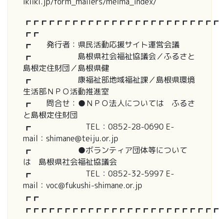
ikiiki.jp/form_mailers/melma_index/
┏┏┏┏┏┏┏┏┏┏┏┏┏┏┏┏┏┏┏┏┏┏┏┏┏
┏┏
┏ 発行者：県民活動応援サイト運営会議
┏ 島根県社会福祉協議会／ふるさと
島根定住財団／島根県健
┏ 康福祉部地域福祉課／島根県環境
生活部ＮＰＯ活動推進室
┏ 問合せ：●ＮＰＯ法人については ふるさ
と島根定住財団
┏ TEL：0852-28-0690 E-
mail：shimane@teiju.or.jp
┏ ●ボランティア団体等について
は 島根県社会福祉協議会
┏ TEL：0852-32-5997 E-
mail：voc@fukushi-shimane.or.jp
┏┏
┏┏┏┏┏┏┏┏┏┏┏┏┏┏┏┏┏┏┏┏┏┏┏┏┏