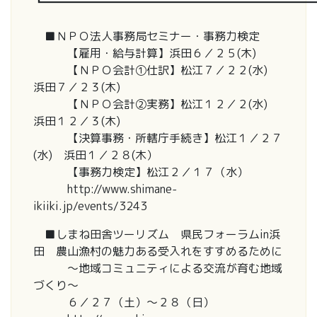
┗━━━━━━━━━━━━━━━━━━━━━━━━
■ＮＰＯ法人事務局セミナー・事務力検定
【雇用・給与計算】浜田６／２５(木)
【ＮＰＯ会計①仕訳】松江７／２２(水)
浜田７／２３(木)
【ＮＰＯ会計②実務】松江１２／２(水)
浜田１２／３(木)
【決算事務・所轄庁手続き】松江１／２７
(水) 浜田１／２８(木）
【事務力検定】松江２／１７（水）
http://www.shimane-
ikiiki.jp/events/3243
■しまね田舎ツーリズム 県民フォーラムin浜
田 農山漁村の魅力ある受入れをすすめるために
～地域コミュニティによる交流が育む地域
づくり～
６／２７（土）～２８（日）