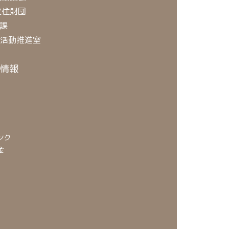
定住財団
課
O活動推進室
情報
ンク
金