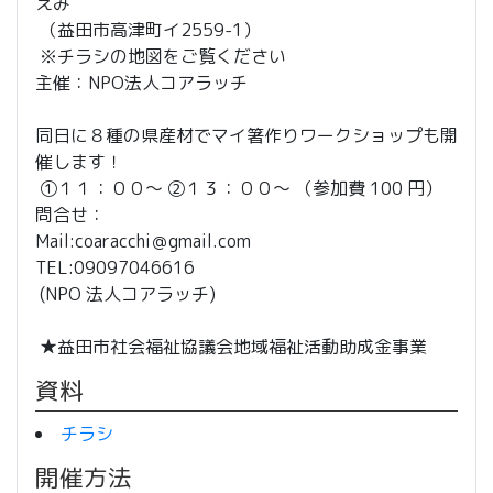
えみ
（益田市高津町イ2559-1）
※チラシの地図をご覧ください
主催：NPO法人コアラッチ
同日に８種の県産材でマイ箸作りワークショップも開
催します！
①１１：００〜 ②１３：００〜 （参加費 100 円）
問合せ：
Mail:coaracchi＠gmail.com
TEL:09097046616
(NPO 法人コアラッチ)
★益田市社会福祉協議会地域福祉活動助成金事業
資料
チラシ
開催方法