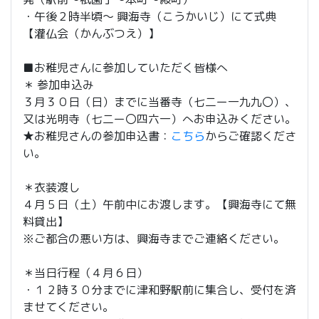
・午後２時半頃～ 興海寺（こうかいじ）にて式典
【灌仏会（かんぶつえ）】
■お稚児さんに参加していただく皆様へ
＊ 参加申込み
３月３０日（日）までに当番寺（七二ー一九九〇）、
又は光明寺（七二ー〇四六一）へお申込みください。
★お稚児さんの参加申込書：
こちら
からご確認くださ
い。
＊衣装渡し
４月５日（土）午前中にお渡します。【興海寺にて無
料貸出】
※ご都合の悪い方は、興海寺までご連絡ください。
＊当日行程（４月６日）
・１２時３０分までに津和野駅前に集合し、受付を済
ませてください。