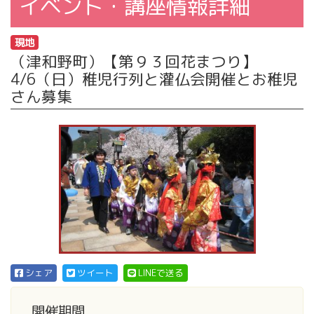
イベント・講座情報詳細
現地
（津和野町）【第９３回花まつり】
4/6（日）稚児行列と灌仏会開催とお稚児
さん募集
シェア
ツイート
LINEで送る
開催期間