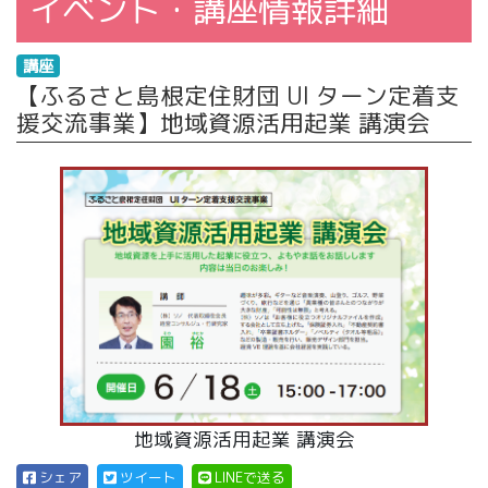
イベント・講座情報詳細
講座
【ふるさと島根定住財団 UI ターン定着支
援交流事業】地域資源活用起業 講演会
地域資源活用起業 講演会
シェア
ツイート
LINEで送る