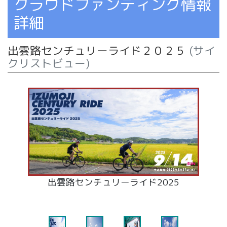
クラウドファンディング情報
詳細
出雲路センチュリーライド２０２５
(サイ
クリストビュー)
出雲路センチュリーライド2025
地産食材を使った補給食を提供
美しい島根半島海岸線を走る
出雲平野をサイクリング