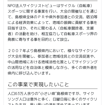
NPO法人サイクリストビューはサイクル（自転車）
スポーツに関する事業を行い、大会の開催などを通じ
て、島根県全体のＰＲや県外参加者との交流、宿泊等
による経済効果によって、地域の振興に貢献する事を
目指すほか、それに関わる人（自転車競技者、支援
者）の活動を助け、相互協力して自転車スポーツ界の
発展に寄与する事を目的として設立。
２００７年より島根県内において、様々なサイクリン
グ大会を開催し、参加者と地域住民との交流促進や、
中山間地域における地域活性化策としてサイクリング
の活用などを自治体と模索しながら、多くの県外者を
県内に呼び込んでいます。
この事業で実現したいこと
人口63万人余りの“小さい県”島根県ですが、サイク
リング人口は意外と多く、日曜日毎に多くのサイクリ
ストたちが、思い思いの道を求めて走っています。