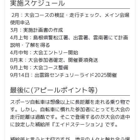
実施スケジュール
2月：大会コースの検証・走行チェック、メイン会場
使用申込
3月：実施計画書の作成
4月上旬：島根県警松江署、出雲署、雲南署にて計画
説明・了解を得る
4月中旬：大会エントリー開始
8月末：大会参加者確定、開催要項発送
9月上旬：大会コース整備
9月14日：出雲路センチュリーライド2025開催
最後に(アピールポイント等)
スポーツ自転車は想像以上に長距離を走れる乗り物で
す。しかし、自転車に慣れた参加者にとっても大会の
走行距離は過酷です。そこで登場するのが大会の途中
に設定した補給所『エイドステーション』です。
補給所と言うと大仰ですが、地元の人々と触れ合う場