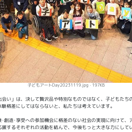
子どもアートDay20231119.jpg
197KB
出会い」は、決して贅沢品や特別なものではなく、子どもたち
体験格差にしてはならないと、私たちは考えています。
験･創造･享受への参加機会に格差のない社会の実現に向けて、
応援するそれぞれの活動を結んで、今後もっと大きな力にして