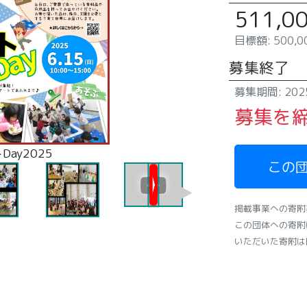
511,0
目標額: 500,0
募集終了
募集期間: 2025
募集を
ay2025
録1.jpg
録2.jpg
録3.jpg
この
掲載事業への寄附
この団体への寄附
いただいた寄附は