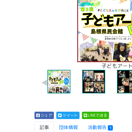
子どもアートD
2023開催の記
2023開催の記
2023開催の記
シェア
ツイート
LINEで送る
記事
団体情報
活動報告
1